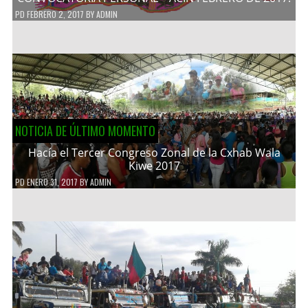
PD
FEBRERO 2, 2017
BY
ADMIN
NOTICIA DE ÚLTIMO MOMENTO
Hacía el Tercer Congreso Zonal de la Cxhab Wala
Kiwe 2017
PD
ENERO 31, 2017
BY
ADMIN