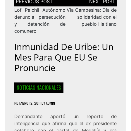
de
entradas
Lof Paichil Autónomo
Vía Campesina: Día de
denuncia persecución
solidaridad con el
y detención de
pueblo Haitiano
comunero
Inmunidad De Uribe: Un
Mes Para Que EU Se
Pronuncie
NOTICIAS NACIONALES
PD
ENERO 12, 2011
BY
ADMIN
Demandante aportó un reporte de
inteligencia que afirma que el ex presidente
colaboró con el cartel de Medellín y era