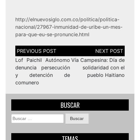
http://elnuevosiglo.com.co/politica/politica-
nacional/27967-inmunidad-de-uribe-un-mes-
para-que-eu-se-pronuncie.html
Navegación
de
entradas
Lof Paichil Autónomo
Vía Campesina: Día de
denuncia persecución
solidaridad con el
y detención de
pueblo Haitiano
comunero
BUSCAR
Buscar:
TEMAS