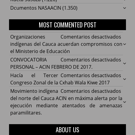
Dcumentos NASAACIN
(1.350)
MOST COMMENTED POST
en
Organizaciones
Comentarios desactivados
Organ
indígenas del Cauca acuerdan compromisos con
indíg
el Ministerio de Educación
del
en
CONVOCATORIA
Comentarios desactivados
Cauca
CONV
PERSONAL – ACIN FEBRERO DE 2017.
acuer
PERS
en
Hacía el Tercer
Comentarios desactivados
comp
–
Hacía
Congreso Zonal de la Cxhab Wala Kiwe 2017
con
ACIN
el
en
Movimiento indígena
Comentarios desactivados
el
FEBR
Terce
Movim
del norte del Cauca ACIN en máxima alerta por la
Minist
DE
Congr
indíg
ejecución mediante atentados de amenazas
de
2017.
Zonal
del
paramilitares.
Educa
de
norte
la
del
ABOUT US
Cxhab
Cauca