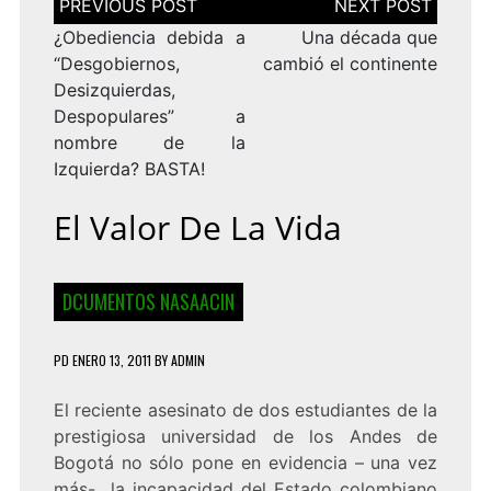
de
entradas
¿Obediencia debida a
Una década que
“Desgobiernos,
cambió el continente
Desizquierdas,
Despopulares” a
nombre de la
Izquierda? BASTA!
El Valor De La Vida
DCUMENTOS NASAACIN
PD
ENERO 13, 2011
BY
ADMIN
El reciente asesinato de dos estudiantes de la
prestigiosa universidad de los Andes de
Bogotá no sólo pone en evidencia – una vez
más- la incapacidad del Estado colombiano