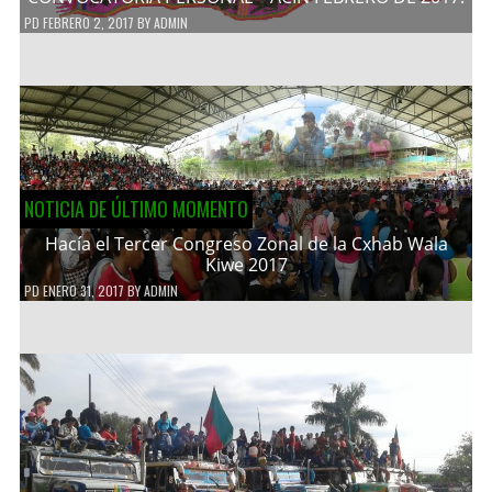
PD
FEBRERO 2, 2017
BY
ADMIN
NOTICIA DE ÚLTIMO MOMENTO
Hacía el Tercer Congreso Zonal de la Cxhab Wala
Kiwe 2017
PD
ENERO 31, 2017
BY
ADMIN