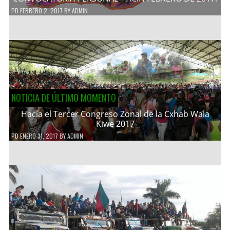
PD
FEBRERO 2, 2017
BY
ADMIN
NOTICIA DE ÚLTIMO MOMENTO
Hacía el Tercer Congreso Zonal de la Cxhab Wala
Kiwe 2017
PD
ENERO 31, 2017
BY
ADMIN