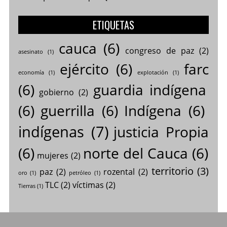
ETIQUETAS
cauca
(6)
congreso de paz
(2)
asesinato
(1)
ejército
(6)
farc
economía
(1)
explotación
(1)
(6)
guardia indígena
gobierno
(2)
(6)
guerrilla
(6)
Indígena
(6)
indígenas
(7)
justicia Propia
(6)
norte del Cauca
(6)
mujeres
(2)
territorio
(3)
paz
(2)
rozental
(2)
oro
(1)
petróleo
(1)
TLC
(2)
víctimas
(2)
Tierras
(1)