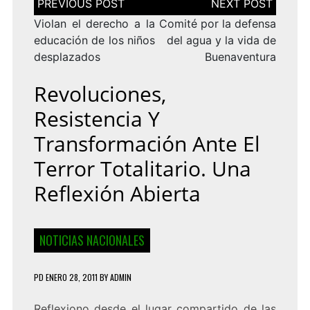
de
entradas
Violan el derecho a la
Comité por la defensa
educación de los niños
del agua y la vida de
desplazados
Buenaventura
Revoluciones,
Resistencia Y
Transformación Ante El
Terror Totalitario. Una
Reflexión Abierta
NOTICIAS NACIONALES
PD
ENERO 28, 2011
BY
ADMIN
Reflexiono desde el lugar compartido de las