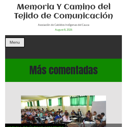
Memoria Y Camino del
Tejido de Comunicación
Asociación de Cabildos Indìgenas del Cauca
August 8, 2026
Menu
Más comentadas