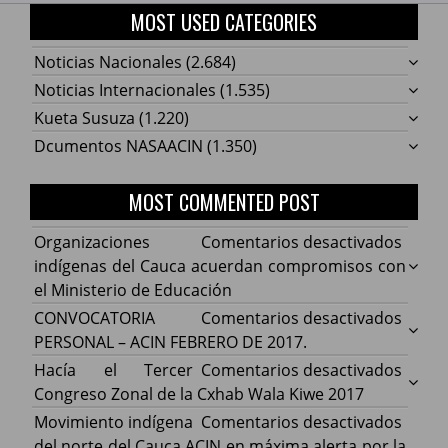
MOST USED CATEGORIES
Noticias Nacionales
(2.684)
Noticias Internacionales
(1.535)
Kueta Susuza
(1.220)
Dcumentos NASAACIN
(1.350)
MOST COMMENTED POST
en
Organizaciones
Comentarios desactivados
Organ
indígenas del Cauca acuerdan compromisos con
indíg
el Ministerio de Educación
del
en
CONVOCATORIA
Comentarios desactivados
Cauca
CONV
PERSONAL – ACIN FEBRERO DE 2017.
acuer
PERS
en
Hacía el Tercer
Comentarios desactivados
comp
–
Hacía
Congreso Zonal de la Cxhab Wala Kiwe 2017
con
ACIN
el
en
Movimiento indígena
Comentarios desactivados
el
FEBR
Terce
Movim
del norte del Cauca ACIN en máxima alerta por la