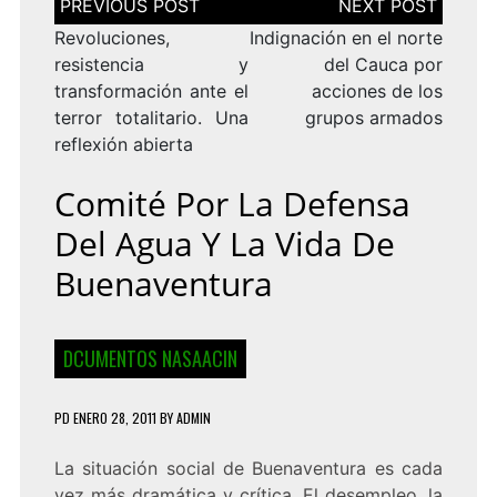
de
entradas
Revoluciones,
Indignación en el norte
resistencia y
del Cauca por
transformación ante el
acciones de los
terror totalitario. Una
grupos armados
reflexión abierta
Comité Por La Defensa
Del Agua Y La Vida De
Buenaventura
DCUMENTOS NASAACIN
PD
ENERO 28, 2011
BY
ADMIN
La situación social de Buenaventura es cada
vez más dramática y crítica. El desempleo, la