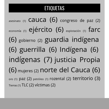
ETIQUETAS
cauca
(6)
congreso de paz
(2)
asesinato
(1)
ejército
(6)
farc
economía
(1)
explotación
(1)
(6)
guardia indígena
gobierno
(2)
(6)
guerrilla
(6)
Indígena
(6)
indígenas
(7)
justicia Propia
(6)
norte del Cauca
(6)
mujeres
(2)
territorio
(3)
paz
(2)
rozental
(2)
oro
(1)
petróleo
(1)
TLC
(2)
víctimas
(2)
Tierras
(1)