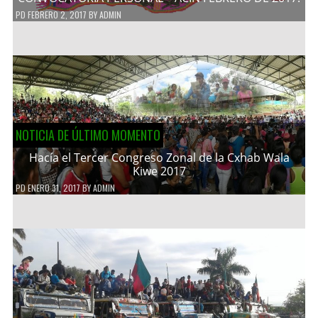
PD
FEBRERO 2, 2017
BY
ADMIN
NOTICIA DE ÚLTIMO MOMENTO
Hacía el Tercer Congreso Zonal de la Cxhab Wala
Kiwe 2017
PD
ENERO 31, 2017
BY
ADMIN