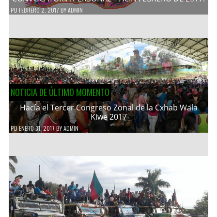
PD
FEBRERO 2, 2017
BY
ADMIN
NOTICIA DE ÚLTIMO MOMENTO
Hacía el Tercer Congreso Zonal de la Cxhab Wala
Kiwe 2017
PD
ENERO 31, 2017
BY
ADMIN