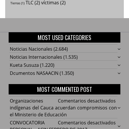
TLC
(2)
víctimas
(2)
Tierras
(1)
MOST USED CATEGORIES
Noticias Nacionales
(2.684)
Noticias Internacionales
(1.535)
Kueta Susuza
(1.220)
Dcumentos NASAACIN
(1.350)
MOST COMMENTED POST
en
Organizaciones
Comentarios desactivados
Organ
indígenas del Cauca acuerdan compromisos con
indíg
el Ministerio de Educación
del
en
CONVOCATORIA
Comentarios desactivados
Cauca