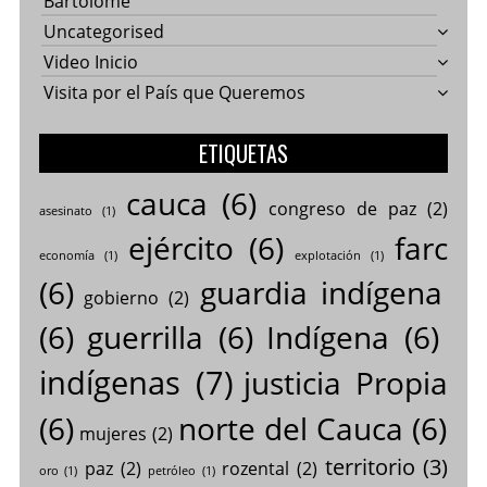
Bartolomé
Uncategorised
Video Inicio
Visita por el País que Queremos
ETIQUETAS
cauca
(6)
congreso de paz
(2)
asesinato
(1)
ejército
(6)
farc
economía
(1)
explotación
(1)
(6)
guardia indígena
gobierno
(2)
(6)
guerrilla
(6)
Indígena
(6)
indígenas
(7)
justicia Propia
(6)
norte del Cauca
(6)
mujeres
(2)
territorio
(3)
paz
(2)
rozental
(2)
oro
(1)
petróleo
(1)