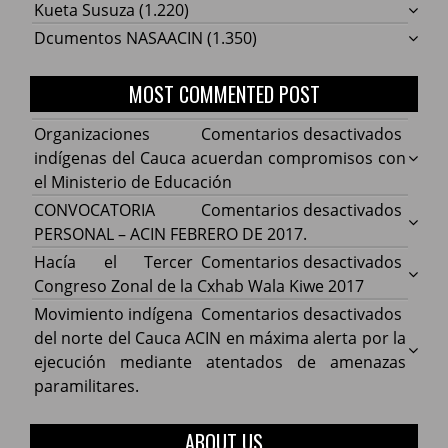
Kueta Susuza
(1.220)
Dcumentos NASAACIN
(1.350)
MOST COMMENTED POST
en
Organizaciones
Comentarios desactivados
Organ
indígenas del Cauca acuerdan compromisos con
indíg
el Ministerio de Educación
del
en
CONVOCATORIA
Comentarios desactivados
Cauca
CONV
PERSONAL – ACIN FEBRERO DE 2017.
acuer
PERS
en
Hacía el Tercer
Comentarios desactivados
comp
–
Hacía
Congreso Zonal de la Cxhab Wala Kiwe 2017
con
ACIN
el
en
Movimiento indígena
Comentarios desactivados
el
FEBR
Terce
Movim
del norte del Cauca ACIN en máxima alerta por la
Minist
DE
Congr
indíg
ejecución mediante atentados de amenazas
de
2017.
Zonal
del
paramilitares.
Educa
de
norte
la
del
ABOUT US