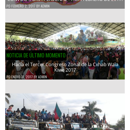
PD
FEBRERO 2, 2017
BY
ADMIN
NOTICIA DE ÚLTIMO MOMENTO
Hacía el Tercer Congreso Zonal de la Cxhab Wala
Kiwe 2017
PD
ENERO 31, 2017
BY
ADMIN