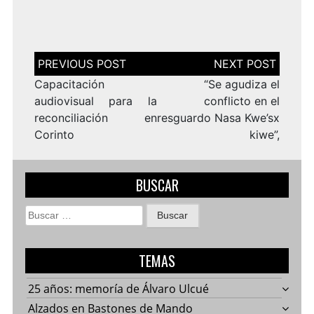
Navegación
de
entradas
Capacitación
“Se agudiza el
audiovisual para la
conflicto en el
reconciliación en
resguardo Nasa Kwe’sx
Corinto
kiwe”,
BUSCAR
Buscar:
TEMAS
25 años: memoría de Álvaro Ulcué
Alzados en Bastones de Mando