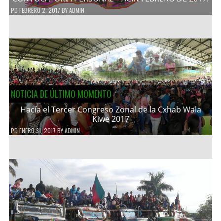
PD
FEBRERO 2, 2017
BY
ADMIN
NOTICIA DE ÚLTIMO MOMENTO
Hacía el Tercer Congreso Zonal de la Cxhab Wala
Kiwe 2017
PD
ENERO 31, 2017
BY
ADMIN