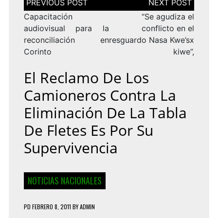
de
entradas
Capacitación
“Se agudiza el
audiovisual para la
conflicto en el
reconciliación en
resguardo Nasa Kwe’sx
Corinto
kiwe”,
El Reclamo De Los
Camioneros Contra La
Eliminación De La Tabla
De Fletes Es Por Su
Supervivencia
NOTICIAS NACIONALES
PD
FEBRERO 8, 2011
BY
ADMIN