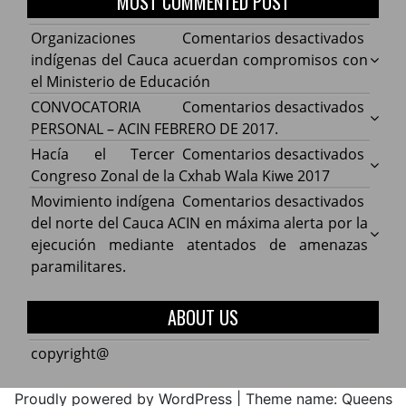
MOST COMMENTED POST
en
Organizaciones
Comentarios desactivados
Organ
indígenas del Cauca acuerdan compromisos con
indíg
el Ministerio de Educación
del
en
CONVOCATORIA
Comentarios desactivados
Cauca
CONV
PERSONAL – ACIN FEBRERO DE 2017.
acuer
PERS
en
Hacía el Tercer
Comentarios desactivados
comp
–
Hacía
Congreso Zonal de la Cxhab Wala Kiwe 2017
con
ACIN
el
en
Movimiento indígena
Comentarios desactivados
el
FEBR
Terce
Movim
del norte del Cauca ACIN en máxima alerta por la
Minist
DE
Congr
indíg
ejecución mediante atentados de amenazas
de
2017.
Zonal
del
paramilitares.
Educa
de
norte
la
del
ABOUT US
Cxhab
Cauca
Wala
ACIN
copyright@
Kiwe
en
2017
máxi
Proudly powered by WordPress
|
Theme name: Queens