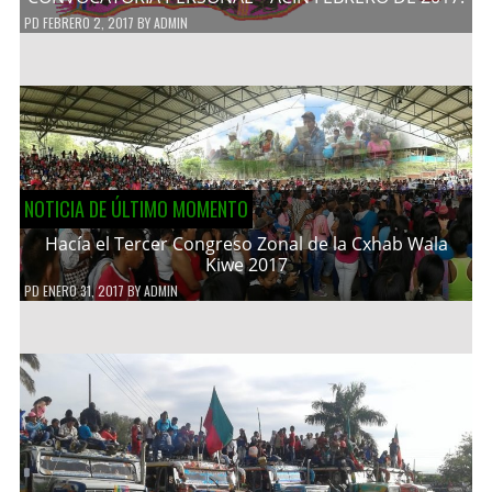
PD
FEBRERO 2, 2017
BY
ADMIN
NOTICIA DE ÚLTIMO MOMENTO
Hacía el Tercer Congreso Zonal de la Cxhab Wala
Kiwe 2017
PD
ENERO 31, 2017
BY
ADMIN