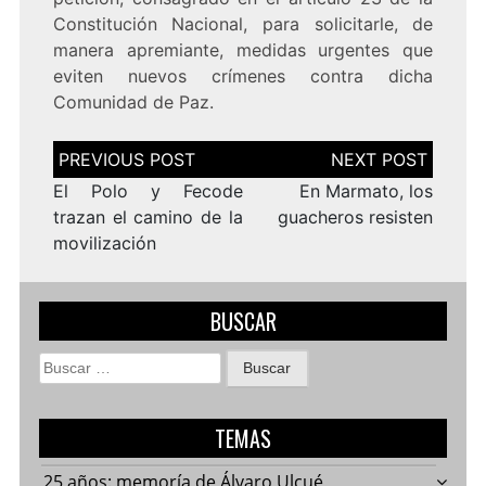
Constitución Nacional, para solicitarle, de
manera apremiante, medidas urgentes que
eviten nuevos crímenes contra dicha
Comunidad de Paz.
Navegación
de
entradas
El Polo y Fecode
En Marmato, los
trazan el camino de la
guacheros resisten
movilización
BUSCAR
Buscar:
TEMAS
25 años: memoría de Álvaro Ulcué