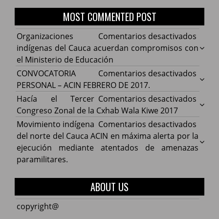
MOST COMMENTED POST
en
Organizaciones
Comentarios desactivados
Organ
indígenas del Cauca acuerdan compromisos con
indíg
el Ministerio de Educación
del
en
CONVOCATORIA
Comentarios desactivados
Cauca
CONV
PERSONAL – ACIN FEBRERO DE 2017.
acuer
PERS
en
Hacía el Tercer
Comentarios desactivados
comp
–
Hacía
Congreso Zonal de la Cxhab Wala Kiwe 2017
con
ACIN
el
en
Movimiento indígena
Comentarios desactivados
el
FEBR
Terce
Movim
del norte del Cauca ACIN en máxima alerta por la
Minist
DE
Congr
indíg
ejecución mediante atentados de amenazas
de
2017.
Zonal
del
paramilitares.
Educa
de
norte
la
del
ABOUT US
Cxhab
Cauca
Wala
ACIN
copyright@
Kiwe
en