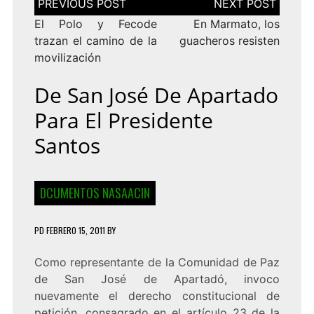
de
entradas
El Polo y Fecode
En Marmato, los
trazan el camino de la
guacheros resisten
movilización
De San José De Apartado
Para El Presidente
Santos
DCUMENTOS NASAACIN
PD
FEBRERO 15, 2011
BY
Como representante de la Comunidad de Paz
de San José de Apartadó, invoco
nuevamente el derecho constitucional de
petición, consagrado en el artículo 23 de la