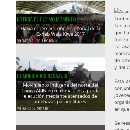
NOTICIA DE ÚLTIMO MOMENTO
Tablaz
Hacía el Tercer Congreso Zonal de la
que ha
Cxhab Wala Kiwe 2017
fuerza 
PD
ENERO 31, 2017
BY
ADMIN
La asa
manera
de otr
y del 
COMUNICADOS NASAACIN
Esta a
Movimiento indígena del norte del
conjunt
Cauca ACIN en máxima alerta por la
jóven
ejecución mediante atentados de
amenazas paramilitares.
organi
PD
ENERO 27, 2017
BY
en que 
Se resa
sólo e