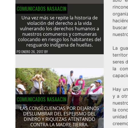
rincon
COMUNICADOS NASAACIN
organiz
Una vez más se repite la historia de
haciénd
violación del derecho a la vida
buscar
vulnerando los derechos humanos a
nuestros comuneros y comuneras
nuestro
colocando en riesgo los habitantes del
resguardo indígena de huellas.
La gua
PD
ENERO 26, 2017
BY
territo
seres 
la co
capacid
Hay un
y a ot
COMUNICADOS NASAACIN
nuestr
LAS CONSECUENCIAS POR DEJARNOS
la conc
DESLUMBRAR DEL ESPEJISMO DEL
unida
DINERO Y RIQUEZAS ATENTANDO
creemo
CONTRA LA MADRE TIERRA.