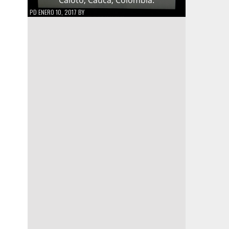
PD
ENERO 10, 2017
BY