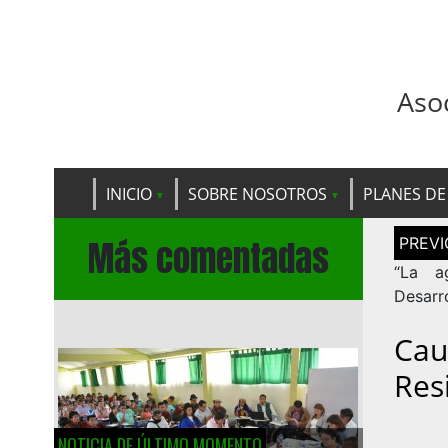
Aso
INICIO
SOBRE NOSOTROS
PLANES DE
Navega
Más comentadas
de
entrad
“La a
Cau
Res
NOTICIA DE ÚLTIMO MOMENTO