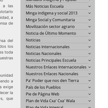
r a las
Más Noticias Escuela
plotarlo
Minga indigena y social 2013
nidad, a
Minga Social y Comunitaria
ensa de
Movilización sector agrario
Noticia de Último Momento
Noticias
nsa del
odos los
Noticias Internacionales
es toda
Noticias Nacionales
estras
Noticias Principales Escuela
Nuestros Enlaces Internacionales
Nuestros Enlaces Nacionales
munidad
Pa' Poder que nos den Tierra
iendo a
s exige
País de los Pueblos
lecer la
Pie de Página Web
s, que
Plan de Vida Cxa' Cxa' Wala
Plan de Vida Integral