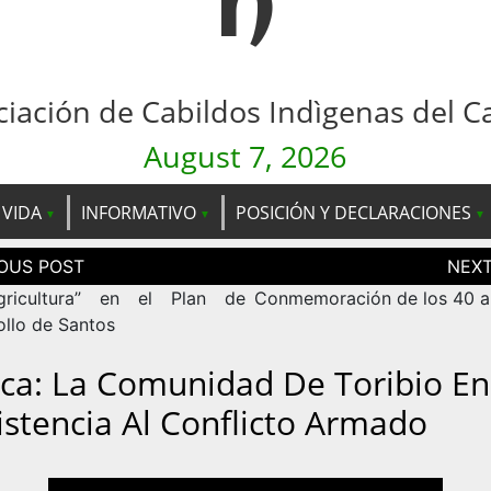
n
ciación de Cabildos Indìgenas del C
August 7, 2026
 VIDA
INFORMATIVO
POSICIÓN Y DECLARACIONES
ción
as
gricultura” en el Plan de
Conmemoración de los 40 a
ca: La Comunidad De Toribio En
istencia Al Conflicto Armado