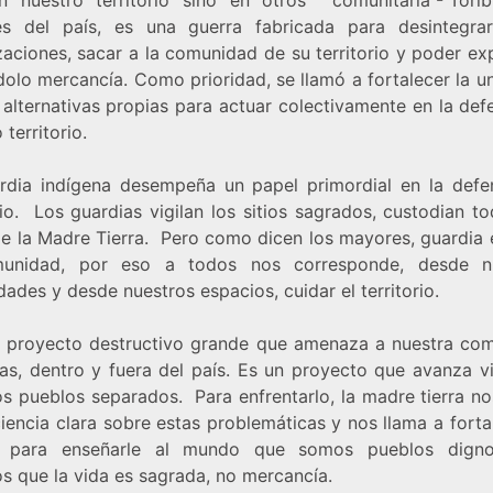
es del país, es una guerra fabricada para desintegra
aciones, sacar a la comunidad de su territorio y poder ex
olo mercancía. Como prioridad, se llamó a fortalecer la u
 alternativas propias para actuar colectivamente en la def
 territorio.
rdia indígena desempeña un papel primordial en la defe
rio. Los guardias vigilan los sitios sagrados, custodian t
de la Madre Tierra. Pero como dicen los mayores, guardia 
munidad, por eso a todos nos corresponde, desde nu
ades y desde nuestros espacios, cuidar el territorio.
 proyecto destructivo grande que amenaza a nuestra co
ras, dentro y fuera del país. Es un proyecto que avanza v
os pueblos separados. Para enfrentarlo, la madre tierra no
iencia clara sobre estas problemáticas y nos llama a forta
d para enseñarle al mundo que somos pueblos digno
s que la vida es sagrada, no mercancía.