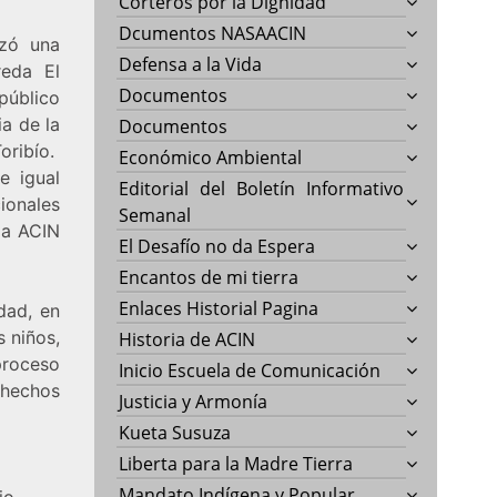
Corteros por la Dignidad
Dcumentos NASAACIN
izó una
Defensa a la Vida
reda El
Documentos
público
a de la
Documentos
Toribío.
Económico Ambiental
e igual
Editorial del Boletín Informativo
ionales
Semanal
la ACIN
El Desafío no da Espera
Encantos de mi tierra
Enlaces Historial Pagina
dad, en
s niños,
Historia de ACIN
roceso
Inicio Escuela de Comunicación
 hechos
Justicia y Armonía
Kueta Susuza
Liberta para la Madre Tierra
Mandato Indígena y Popular