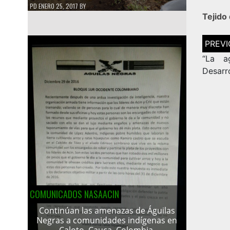
PD
ENERO 25, 2017
BY
Tejido
Navega
de
entrad
“La a
COMUNICADOS NASAACIN
Continúan las amenazas de Águilas
Negras a comunidades indígenas en
Caloto, Cauca, Colombia.