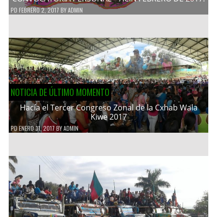
PD
FEBRERO 2, 2017
BY
ADMIN
NOTICIA DE ÚLTIMO MOMENTO
Hacía el Tercer Congreso Zonal de la Cxhab Wala
Kiwe 2017
PD
ENERO 31, 2017
BY
ADMIN