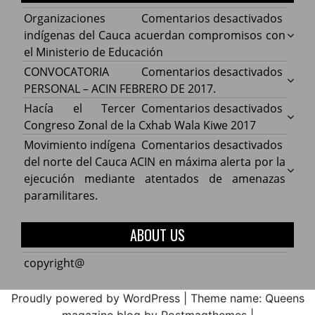
en
Organizaciones
Comentarios desactivados
Organ
indígenas del Cauca acuerdan compromisos con
indíg
el Ministerio de Educación
del
en
CONVOCATORIA
Comentarios desactivados
Cauca
CONV
PERSONAL – ACIN FEBRERO DE 2017.
acuer
PERS
en
Hacía el Tercer
Comentarios desactivados
comp
–
Hacía
Congreso Zonal de la Cxhab Wala Kiwe 2017
con
ACIN
el
en
Movimiento indígena
Comentarios desactivados
el
FEBR
Terce
Movim
del norte del Cauca ACIN en máxima alerta por la
Minist
DE
Congr
indíg
ejecución mediante atentados de amenazas
de
2017.
Zonal
del
paramilitares.
Educa
de
norte
la
del
ABOUT US
Cxhab
Cauca
Wala
ACIN
copyright@
Kiwe
en
2017
máxi
Proudly powered by WordPress
|
Theme name: Queens
alerta
magazine blog by Postmagthemes
|