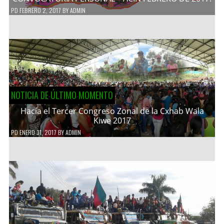
PD
FEBRERO 2, 2017
BY
ADMIN
NOTICIA DE ÚLTIMO MOMENTO
Hacía el Tercer Congreso Zonal de la Cxhab Wala
Kiwe 2017
PD
ENERO 31, 2017
BY
ADMIN