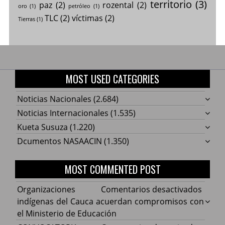
territorio
(3)
paz
(2)
rozental
(2)
oro
(1)
petróleo
(1)
TLC
(2)
víctimas
(2)
Tierras
(1)
MOST USED CATEGORIES
Noticias Nacionales
(2.684)
Noticias Internacionales
(1.535)
Kueta Susuza
(1.220)
Dcumentos NASAACIN
(1.350)
MOST COMMENTED POST
en
Organizaciones
Comentarios desactivados
Organ
indígenas del Cauca acuerdan compromisos con
indíg
el Ministerio de Educación
del