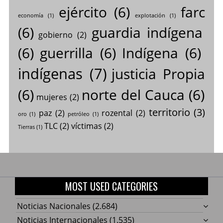
ejército
(6)
farc
economía
(1)
explotación
(1)
(6)
guardia indígena
gobierno
(2)
(6)
guerrilla
(6)
Indígena
(6)
indígenas
(7)
justicia Propia
(6)
norte del Cauca
(6)
mujeres
(2)
territorio
(3)
paz
(2)
rozental
(2)
oro
(1)
petróleo
(1)
TLC
(2)
víctimas
(2)
Tierras
(1)
MOST USED CATEGORIES
Noticias Nacionales
(2.684)
Noticias Internacionales
(1.535)