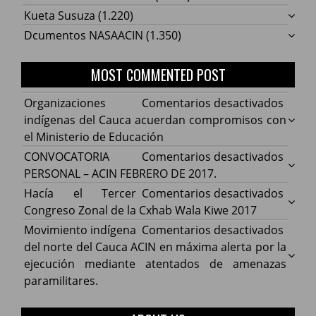
Kueta Susuza
(1.220)
Dcumentos NASAACIN
(1.350)
MOST COMMENTED POST
en
Organizaciones
Comentarios desactivados
Organ
indígenas del Cauca acuerdan compromisos con
indíg
el Ministerio de Educación
del
en
CONVOCATORIA
Comentarios desactivados
Cauca
CONV
PERSONAL – ACIN FEBRERO DE 2017.
acuer
PERS
en
Hacía el Tercer
Comentarios desactivados
comp
–
Hacía
Congreso Zonal de la Cxhab Wala Kiwe 2017
con
ACIN
el
en
Movimiento indígena
Comentarios desactivados
el
FEBR
Terce
Movim
del norte del Cauca ACIN en máxima alerta por la
Minist
DE
Congr
indíg
ejecución mediante atentados de amenazas
de
2017.
Zonal
del
paramilitares.
Educa
de
norte
la
del