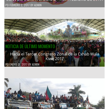
PD
FEBRERO 2, 2017
BY
ADMIN
NOTICIA DE ÚLTIMO MOMENTO
Hacía el Tercer Congreso Zonal de la Cxhab Wala
Kiwe 2017
PD
ENERO 31, 2017
BY
ADMIN