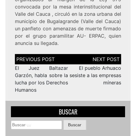
convocada por la mesa interinstitucional del
Valle del Cauca , circuló en la zona urbana del
municipio de Bugalagrande (Valle del Cauca)
un panfleto con amenazas de muerte firmado
por el grupo paramilitar AU- ERPAC, quien
anuncia su llegada.
Navegación
de
entradas
El Juez Baltazar
El pueblo Arhuaco
Garzón, habla sobre la
sesiste a las empresas
lucha por los Derechos
míneras
Humanos
BUSCAR
Buscar: