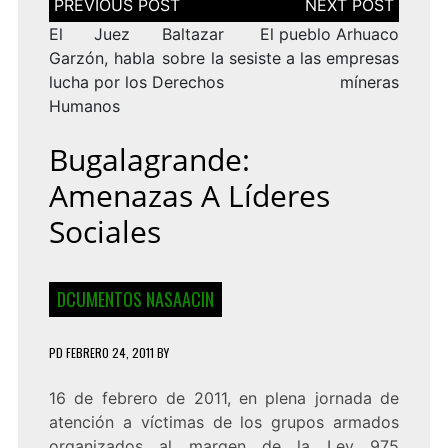
de
entradas
El Juez Baltazar
El pueblo Arhuaco
Garzón, habla sobre la
sesiste a las empresas
lucha por los Derechos
míneras
Humanos
Bugalagrande:
Amenazas A Líderes
Sociales
DCUMENTOS NASAACIN
PD
FEBRERO 24, 2011
BY
16 de febrero de 2011, en plena jornada de
atención a víctimas de los grupos armados
organizados al margen de la Ley 975