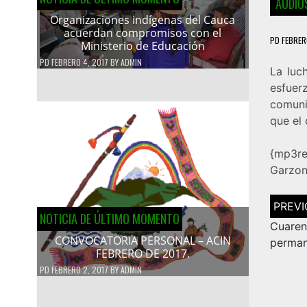
AUDIOS
Organizaciones indígenas del Cauca
acuerdan compromisos con el
PD
FEBRER
Ministerio de Educación
PD
FEBRERO 4, 2017
BY
ADMIN
La luc
esfuer
comuni
que el
{mp3re
Garzo
Navega
de
NOTICIA DE ÚLTIMO MOMENTO
entrad
Cuare
CONVOCATORIA PERSONAL – ACIN
perman
FEBRERO DE 2017.
PD
FEBRERO 2, 2017
BY
ADMIN