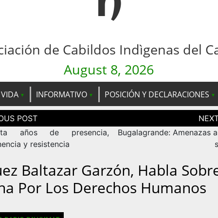
n
ciación de Cabildos Indìgenas del C
August 8, 2026
 VIDA
INFORMATIVO
POSICIÓN Y DECLARACIONES
ción
as
nta años de presencia,
Bugalagrande: Amenazas a 
encia y resistencia
Juez Baltazar Garzón, Habla Sobr
ha Por Los Derechos Humanos