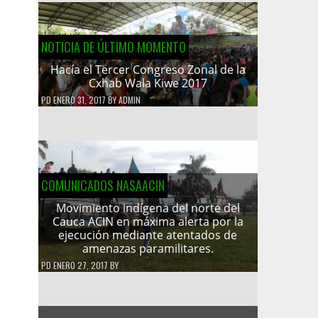
NOTICIA DE ÚLTIMO MOMENTO
Hacía el Tercer Congreso Zonal de la
Cxhab Wala Kiwe 2017
PD
ENERO 31, 2017
BY
ADMIN
COMUNICADOS NASAACIN
Movimiento indígena del norte del
Cauca ACIN en máxima alerta por la
ejecución mediante atentados de
amenazas paramilitares.
PD
ENERO 27, 2017
BY