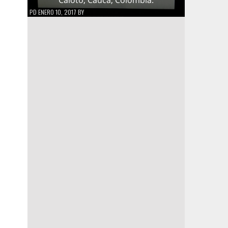
PD
ENERO 10, 2017
BY