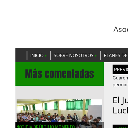
Aso
INICIO
SOBRE NOSOTROS
PLANES DE
Navega
Más comentadas
de
entrad
Cuare
perman
El 
Luc
NOTICIA DE ÚLTIMO MOMENTO