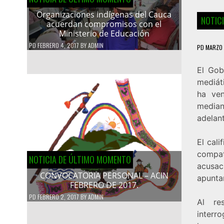
Organizaciones indígenas del Cauca
NOTIC
acuerdan compromisos con el
Ministerio de Educación
PD
FEBRERO 4, 2017
BY
ADMIN
PD
MARZO 
El Gob
mediát
ha ven
median
adelan
El cali
compat
NOTICIA DE ÚLTIMO MOMENTO
acusac
CONVOCATORIA PERSONAL – ACIN
apuntan
FEBRERO DE 2017.
PD
FEBRERO 2, 2017
BY
ADMIN
Al re
interro