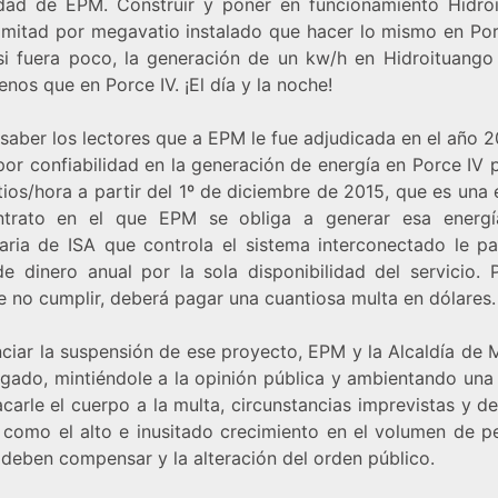
dad de EPM. Construir y poner en funcionamiento Hidro
a mitad por megavatio instalado que hacer lo mismo en Por
i fuera poco, la generación de un kw/h en Hidroituango 
os que en Porce IV. ¡El día y la noche!
saber los lectores que a EPM le fue adjudicada en el año 2
por confiabilidad en la generación de energía en Porce IV 
ios/hora a partir del 1º de diciembre de 2015, que es una
trato en el que EPM se obliga a generar esa energí
iaria de ISA que controla el sistema interconectado le p
e dinero anual por la sola disponibilidad del servicio. 
e no cumplir, deberá pagar una cuantiosa multa en dólares.
ciar la suspensión de ese proyecto, EPM y la Alcaldía de 
egado, mintiéndole a la opinión pública y ambientando una
carle el cuerpo a la multa, circunstancias imprevistas y d
 como el alto e inusitado crecimiento en el volumen de p
 deben compensar y la alteración del orden público.