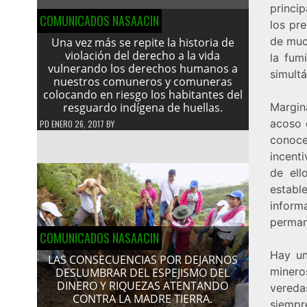
princip
COMUNICADOS NASAACIN
los pre
de muc
Una vez más se repite la historia de
violación del derecho a la vida
la fum
vulnerando los derechos humanos a
simult
nuestros comuneros y comuneras
colocando en riesgo los habitantes del
resguardo indígena de huellas.
Margin
acoso 
PD
ENERO 26, 2017
BY
conoce
incenti
de ell
estable
infor
perman
COMUNICADOS NASAACIN
Hay un
LAS CONSECUENCIAS POR DEJARNOS
minero
DESLUMBRAR DEL ESPEJISMO DEL
DINERO Y RIQUEZAS ATENTANDO
vered
CONTRA LA MADRE TIERRA.
siempr