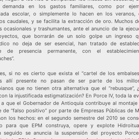
 demanda en los gastos familiares, como por ejem
ada escolar, o simplemente lo hacen en los veranos,
los caudales, y se facilita la extracción de oro. Muchos d
s ocasionales y trashumantes, ante el anuncio de la ejecu
oyectos, que borrarán de un solo golpe un ingreso 
dico no deja de ser esencial, han tratado de estable
ie de presencia permanente, con el establecimie
ches”.
es, si no es cierto que exista el “cartel de los embalses
s allí presente no pasan de ser parte de los mill
ianos que no tienen otra alternativa que el “rebusque”, 
on la injustificada estigmatización? En Porce IV, toda la e
 a que el Gobernador de Antioquia contribuye al montaje
e de “falso positivo” por parte de Empresas Públicas de Me
son los hechos: en el segundo semestre del 2010 se conso
o para que EPM construya, opere y explote Hidroitu
n seguido se anuncia la suspensión del proyecto Porce