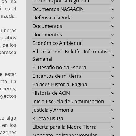
Corteros por la Dignidad
tico no
ál es el
Dcumentos NASAACIN
ruzada.
Defensa a la Vida
Documentos
riberas
Documentos
 sitios
Económico Ambiental
 de los
Editorial del Boletín Informativo
caresca
Semanal
El Desafío no da Espera
e estar
Encantos de mi tierra
rto. La
Enlaces Historial Pagina
ineros,
Historia de ACIN
yectos
Inicio Escuela de Comunicación
Justicia y Armonía
ue algo
Kueta Susuza
 en los
Liberta para la Madre Tierra
razones
Mandato Indígena y Popular