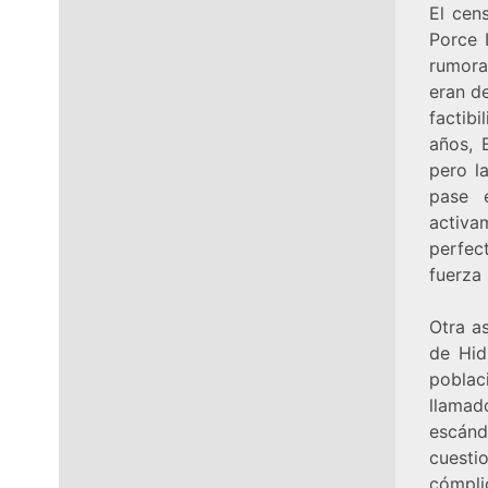
El cen
Porce 
rumora
eran d
factib
años, 
pero l
pase 
activ
perfec
fuerza
Otra as
de Hid
poblac
llamad
escán
cuesti
cómpli