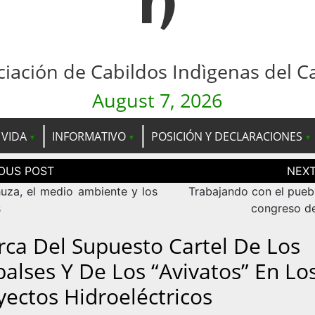
n
ciación de Cabildos Indìgenas del C
August 7, 2026
 VIDA
INFORMATIVO
POSICIÓN Y DECLARACIONES
ción
as
huza, el medio ambiente y los
Trabajando con el puebl
s
congreso de
rca Del Supuesto Cartel De Los
alses Y De Los “avivatos” En Lo
yectos Hidroeléctricos