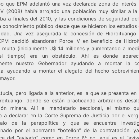
so que EPM adelantó una vez declarada zona de interés 
IV (2008) había arrojado una población muy similar a la
ba a finales del 2010, y las condiciones de seguridad del
e conocimiento público desde que se hicieron los estudios 
ilidad. Una vez asegurada la concesión de Hidroituango
EPM decidió abandonar Porce IV en beneficio de Hidroi
a multa (inicialmente U$ 14 millones y aumentando a med
el tiempo) era un obstáculo. Ahí es donde apare
amente nuestro Gobernador ayudando a montar la co
ta, ayudando a montar el alegato del hecho sobrevinien
 mayor.
tucia, pero ligada a la anterior, es la que se presenta en
roituango, donde se están practicando arbitrarios desal
ión minera. Allí el mandatario seccional, el mismo q
o a declarar en la Corte Suprema de Justicia por el ver
dalo de la parapolítica y que se encuentra investi
onado por el aberrante “botellón” de la contratación, y
ce del “avivato”, como en Porce IV; no, aquí es el “aviv