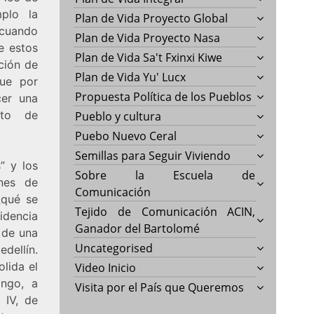
plo la
Plan de Vida Proyecto Global
 cuando
Plan de Vida Proyecto Nasa
e estos
Plan de Vida Sa't Fxinxi Kiwe
ción de
Plan de Vida Yu' Lucx
que por
Propuesta Política de los Pueblos
cer una
nto de
Pueblo y cultura
Puebo Nuevo Ceral
Semillas para Seguir Viviendo
” y los
Sobre la Escuela de
ones de
Comunicación
¿qué se
Tejido de Comunicación ACIN,
videncia
Ganador del Bartolomé
 de una
Uncategorised
dellín.
lida el
Video Inicio
ango, a
Visita por el País que Queremos
 IV, de