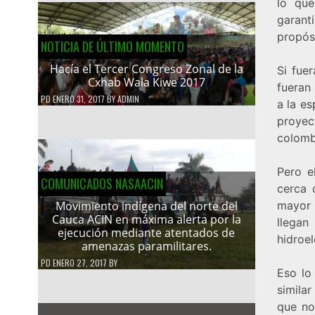
lo que
garanti
propós
NOTICIA DE ÚLTIMO MOMENTO
Hacía el Tercer Congreso Zonal de la
Si fue
Cxhab Wala Kiwe 2017
fueran
PD
ENERO 31, 2017
BY
ADMIN
a la e
proyec
colomb
Pero e
COMUNICADOS NASAACIN
cerca 
mayor 
Movimiento indígena del norte del
Cauca ACIN en máxima alerta por la
llega
ejecución mediante atentados de
hidroel
amenazas paramilitares.
PD
ENERO 27, 2017
BY
Eso lo
simila
que no