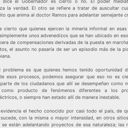
 dice el Gobernador es cierto o no. El poder mediá
za la verdad. El otro se refiere a tratar de auscultar cu
ito que anima al doctor Ramos para adelantar semejante c
ra cierto que quienes ejercen la minería informal en esas 
 simplemente unos advenedizos que se han ubicado en esos
spera de compensaciones derivadas de la puesta en marcha
tos, el asunto no pasaría de ser un episodio más de la pi
iana.
l problema es que quienes hemos tenido oportunidad d
de esos procesos, podemos asegurar que eso no es cie
parte de los ciudadanos que allí se desempeñan como m
n como producto de fenómenos diferentes a los pro
éctricos, o siempre han estado allí de manera inestable.
 evidencia el hecho conocido por casi todo el país, de q
r sucede, con la misma o mayor intensidad, en otros sitios
 se están adelantando proyectos de esa naturaleza; las 