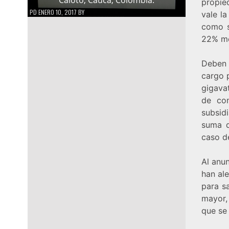
propie
PD
ENERO 10, 2017
BY
vale l
como s
22% men
Deben 
cargo 
gigavat
de con
subsid
suma d
caso d
Al anun
han al
para sa
mayor,
que se