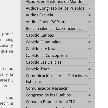
Alzados en Bastones de Mando
Audios Congreso de los Pueblos
Audios Escuela
Audios Radio Pa' Yumat
Buscan silenciar las conciencias
l poder
Cabildo Canoas
maneja,
Cabildo Guadualito
queña y
Cabildo kite Kiwe
 que se
Cabildo La Concepción
Cabildo Las Delicias
ra estos
Cabildo Toez
os y la
Comunicación y Relaciones
lses” ,
Externas
llos.
Comunicados Nasaacin
Congreso de los Pueblos
er dos
Consulta Popular No al TLC
ecir, si