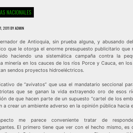
IAS NACIONALES
1, 2011
BY
ADMIN
ernador de Antioquia, sin prueba alguna, y abusando de
ico que le otorga el enorme presupuesto publicitario que 
ido haciendo una sistemática campaña contra la pe
a minería en los cauces de los ríos Porce y Cauca, en los
tan sendos proyectos hidroeléctricos.
ficativo de “avivatos” que usa el mandatario seccional pa
riotas que se ganan la vida extrayendo oro de esos rí
ión de que hacen parte de un supuesto “cartel de los emba
 a crear un ambiente adverso en la opinión pública hacia e
specto me parece conveniente tratar de respond
gantes. El primero tiene que ver con el hecho mismo, es d