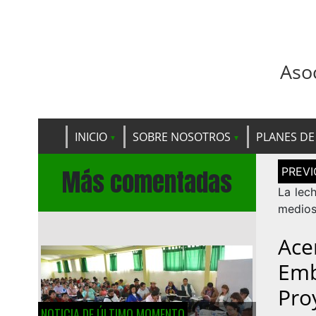
Aso
INICIO
SOBRE NOSOTROS
PLANES DE
Navega
Más comentadas
de
entrad
La lec
medio
Ace
Emb
Pro
NOTICIA DE ÚLTIMO MOMENTO