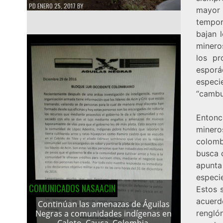
PD
ENERO 25, 2017
BY
mayor
tempor
bajan 
minero
los pr
esporá
espec
“cambu
Entonc
minero
colomb
busca c
apunta
especi
COMUNICADOS NASAACIN
Estos 
acuerd
Continúan las amenazas de Águilas
rengló
Negras a comunidades indígenas en
Caloto, Cauca, Colombia.