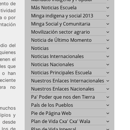
mento de
Más Noticias Escuela
ctividad
Minga indigena y social 2013
a o por
Minga Social y Comunitaria
ntación
Movilización sector agrario
Noticia de Último Momento
dio del
Noticias
quienes
Noticias Internacionales
enen el
Noticias Nacionales
ades que
Noticias Principales Escuela
n o han
reciente
Nuestros Enlaces Internacionales
era no
Nuestros Enlaces Nacionales
Pa' Poder que nos den Tierra
País de los Pueblos
 muchos
Pie de Página Web
ipios y
Plan de Vida Cxa' Cxa' Wala
 desde
 los de
Plan de Vida Integral