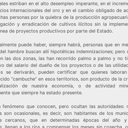
ales estriban en el alto desempleo imperante, en el incre
cios internacionales del oro y en el cambio obligado de a
has personas por la quiebra de la producción agropecuari
igación y erradicación de cultivos ilícitos sin la impleme
ánea de proyectos productivos por parte del Estado.
almente puede haber, siempre habrá, personas que en me
del hambre buscan allí hipotéticas indemnizaciones; pero 
n las dos zonas, las han recorrido palmo a palmo y no ti
vo del salario del dueño de los proyectos o de las utilid
os se derivarán, pueden certificar que quienes labora
cido “cambuche” en esos territorios, son producto de la c
malización de nuestra economía, o de actividad min
ente que siempre ha estado presente.
 fenómeno que conocen, pero ocultan las autoridades:
s son ocasionales, es decir, son habitantes de los munic
as cercanos, que en determinadas épocas del año y
e, llegan a los ríos a compensar los meses sin cosecha, o