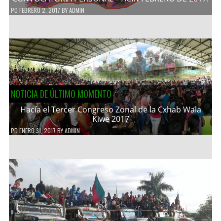
PD
FEBRERO 2, 2017
BY
ADMIN
NOTICIA DE ÚLTIMO MOMENTO
Hacía el Tercer Congreso Zonal de la Cxhab Wala
Kiwe 2017
PD
ENERO 31, 2017
BY
ADMIN