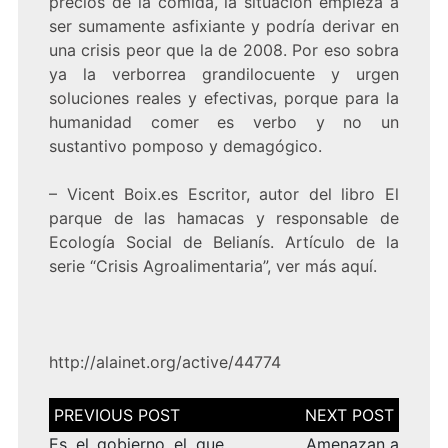
precios de la comida, la situación empieza a
ser sumamente asfixiante y podría derivar en
una crisis peor que la de 2008. Por eso sobra
ya la verborrea grandilocuente y urgen
soluciones reales y efectivas, porque para la
humanidad comer es verbo y no un
sustantivo pomposo y demagógico.
– Vicent Boix.es Escritor, autor del libro El
parque de las hamacas y responsable de
Ecología Social de Belianís. Artículo de la
serie “Crisis Agroalimentaria”, ver más aquí.
http://alainet.org/active/44774
Navegación
de
entradas
Es el gobierno el que
Amenazan a