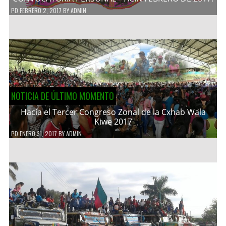
PD
FEBRERO 2, 2017
BY
ADMIN
NOTICIA DE ÚLTIMO MOMENTO
Hacía el Tercer Congreso Zonal de la Cxhab Wala
Kiwe 2017
PD
ENERO 31, 2017
BY
ADMIN