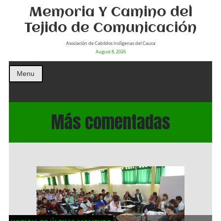
Memoria Y Camino del
Tejido de Comunicación
Asociación de Cabildos Indìgenas del Cauca
August 8, 2026
Menu
Más comentadas