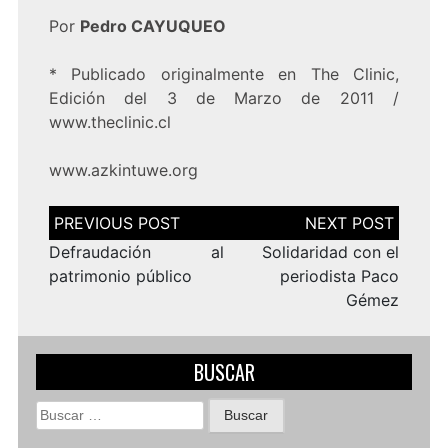
Por
Pedro CAYUQUEO
* Publicado originalmente en The Clinic,
Edición del 3 de Marzo de 2011 /
www.theclinic.cl
www.azkintuwe.org
Navegación
de
entradas
Defraudación al
Solidaridad con el
patrimonio público
periodista Paco
Gémez
BUSCAR
Buscar: