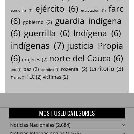
ejército
(6)
farc
economía
(1)
explotación
(1)
(6)
guardia indígena
gobierno
(2)
(6)
guerrilla
(6)
Indígena
(6)
indígenas
(7)
justicia Propia
(6)
norte del Cauca
(6)
mujeres
(2)
territorio
(3)
paz
(2)
rozental
(2)
oro
(1)
petróleo
(1)
TLC
(2)
víctimas
(2)
Tierras
(1)
MOST USED CATEGORIES
Noticias Nacionales
(2.684)
Noticias Internacionales
(1.535)