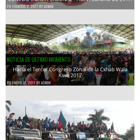
PD
FEBRERO 2, 2017
BY
ADMIN
NOTICIA DE ÚLTIMO MOMENTO
Hacía el Tercer Congreso Zonal de la Cxhab Wala
Kiwe 2017
PD
ENERO 31, 2017
BY
ADMIN