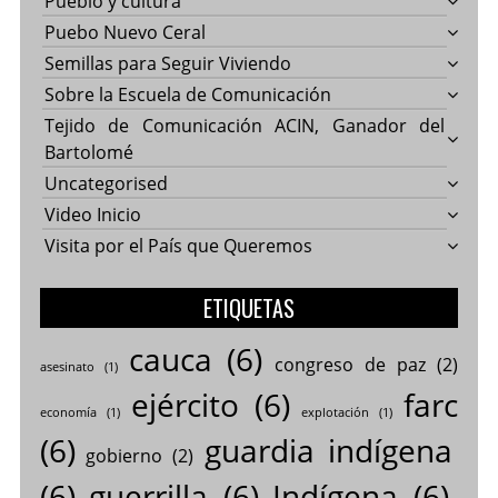
Pueblo y cultura
Puebo Nuevo Ceral
Semillas para Seguir Viviendo
Sobre la Escuela de Comunicación
Tejido de Comunicación ACIN, Ganador del
Bartolomé
Uncategorised
Video Inicio
Visita por el País que Queremos
ETIQUETAS
cauca
(6)
congreso de paz
(2)
asesinato
(1)
ejército
(6)
farc
economía
(1)
explotación
(1)
(6)
guardia indígena
gobierno
(2)
(6)
guerrilla
(6)
Indígena
(6)