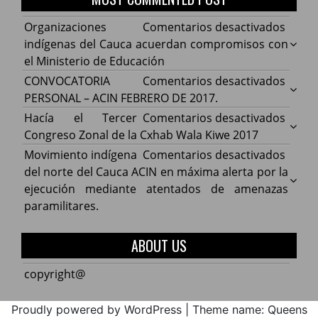
en
Organizaciones
Comentarios desactivados
Organ
indígenas del Cauca acuerdan compromisos con
indíg
el Ministerio de Educación
del
en
CONVOCATORIA
Comentarios desactivados
Cauca
CONV
PERSONAL – ACIN FEBRERO DE 2017.
acuer
PERS
en
Hacía el Tercer
Comentarios desactivados
comp
–
Hacía
Congreso Zonal de la Cxhab Wala Kiwe 2017
con
ACIN
el
en
Movimiento indígena
Comentarios desactivados
el
FEBR
Terce
Movim
del norte del Cauca ACIN en máxima alerta por la
Minist
DE
Congr
indíg
ejecución mediante atentados de amenazas
de
2017.
Zonal
del
paramilitares.
Educa
de
norte
la
del
ABOUT US
Cxhab
Cauca
Wala
ACIN
copyright@
Kiwe
en
2017
máxi
Proudly powered by WordPress
|
Theme name: Queens