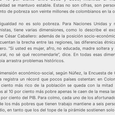
aldad se mantuvo estable. Estas no son cifras, son perso
nto de pobreza son veinte millones de colombianos en la ol
igualdad no es solo pobreza. Para Naciones Unidas y
istas, tiene varias dimensiones, como lo describe el exd
ne César Caballero: además de la posición socio-económic
cuentan la brecha entre las regiones, las diferencias étnic
ro. “Si usted es mujer, afro, no educada, madre soltera y
ural, no sé qué recomendarle”, dice. En todas esas dimen
ia arrastra problemas históricos.
dimensión económico-social, según Núñez, la Encuesta de 
a registra un récord que pocos países ostentan: en Colom
 ciento más rico de la población se queda con la mitad 
as al 10 por ciento más pobre apenas le caen de la mesa la
 por ciento del PIB. Para colmo, cada uno de los afortunad
 de los más pobres que tienen trabajo mantiene a seis pers
o, en tanto que los del tope de la pirámide sostienen solo