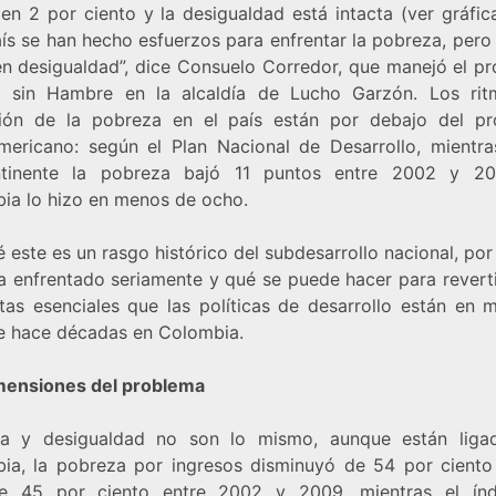
en 2 por ciento y la desigualdad está intacta (ver gráfic
aís se han hecho esfuerzos para enfrentar la pobreza, pero
en desigualdad”, dice Consuelo Corredor, que manejó el p
 sin Hambre en la alcaldía de Lucho Garzón. Los ri
ión de la pobreza en el país están por debajo del p
americano: según el Plan Nacional de Desarrollo, mientra
ntinente la pobreza bajó 11 puntos entre 2002 y 20
ia lo hizo en menos de ocho.
 este es un rasgo histórico del subdesarrollo nacional, po
ha enfrentado seriamente y qué se puede hacer para reverti
tas esenciales que las políticas de desarrollo están en 
e hace décadas en Colombia.
mensiones del problema
a y desigualdad no son lo mismo, aunque están liga
ia, la pobreza por ingresos disminuyó de 54 por ciento
e 45 por ciento entre 2002 y 2009, mientras el índ