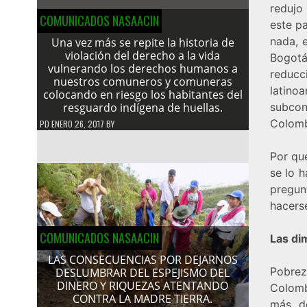
redujo 
COMUNICADOS NASAACIN
este p
nada, 
Una vez más se repite la historia de
violación del derecho a la vida
Bogotá
vulnerando los derechos humanos a
reducc
nuestros comuneros y comuneras
latino
colocando en riesgo los habitantes del
resguardo indígena de huellas.
subco
Colomb
PD
ENERO 26, 2017
BY
Por qué
se lo 
pregun
hacers
COMUNICADOS NASAACIN
Las di
LAS CONSECUENCIAS POR DEJARNOS
Pobrez
DESLUMBRAR DEL ESPEJISMO DEL
DINERO Y RIQUEZAS ATENTANDO
Colomb
CONTRA LA MADRE TIERRA.
más d