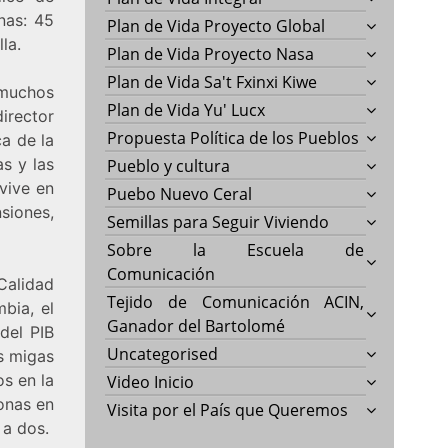
nas: 45
Plan de Vida Proyecto Global
la.
Plan de Vida Proyecto Nasa
Plan de Vida Sa't Fxinxi Kiwe
 muchos
Plan de Vida Yu' Lucx
irector
Propuesta Política de los Pueblos
a de la
as y las
Pueblo y cultura
 vive en
Puebo Nuevo Ceral
siones,
Semillas para Seguir Viviendo
Sobre la Escuela de
Comunicación
Calidad
Tejido de Comunicación ACIN,
bia, el
Ganador del Bartolomé
del PIB
Uncategorised
s migas
os en la
Video Inicio
onas en
Visita por el País que Queremos
 a dos.