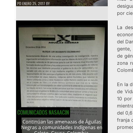
PD
ENERO 25, 2017
BY
desigu
por cie
La des
econom
del Da
gente, 
de géne
zona r
Colomb
En la 
de Vid
10 por
mientr
COMUNICADOS NASAACIN
del 0,6
franja
Continúan las amenazas de Águilas
promedi
Negras a comunidades indígenas en
Caloto, Cauca, Colombia.