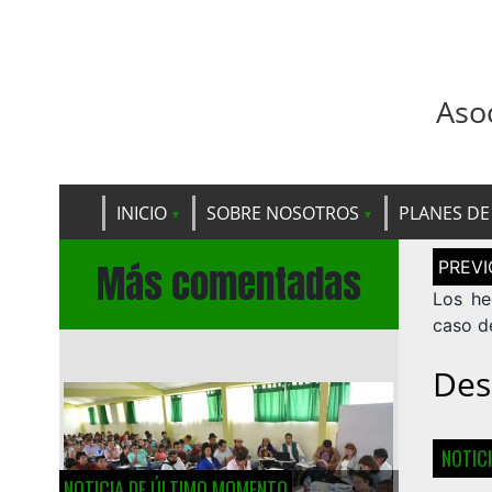
Aso
INICIO
SOBRE NOSOTROS
PLANES DE
Navega
Más comentadas
de
entrad
Los he
caso d
Des
NOTIC
NOTICIA DE ÚLTIMO MOMENTO