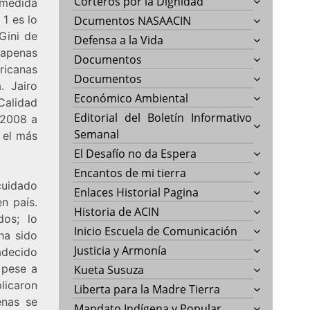
Corteros por la Dignidad
 medida
 1 es lo
Dcumentos NASAACIN
Gini de
Defensa a la Vida
 apenas
Documentos
ricanas
Documentos
. Jairo
Económico Ambiental
Calidad
Editorial del Boletín Informativo
 2008 a
Semanal
, el más
El Desafío no da Espera
Encantos de mi tierra
cuidado
Enlaces Historial Pagina
n país.
Historia de ACIN
os; lo
Inicio Escuela de Comunicación
ha sido
Justicia y Armonía
decido
 pese a
Kueta Susuza
licaron
Liberta para la Madre Tierra
enas se
Mandato Indígena y Popular