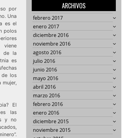
ARCHIVOS
eso por
no. Una
febrero 2017
a es el
enero 2017
on polos
diciembre 2016
periores
noviembre 2016
 viene
agosto 2016
n de la
tnia es
julio 2016
sfechas
junio 2016
 de los
mayo 2016
a mujer,
abril 2016
marzo 2016
febrero 2016
bia? El
es las
enero 2016
os y no
diciembre 2015
cados,
noviembre 2015
inero”.