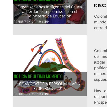
PD
MARZO 
Organizaciones indígenas del Cauca
acuerdan compromisos con el
Ministerio de Educación
Colomb
PD
FEBRERO 4, 2017
BY
ADMIN
mundo.
entre r
Colomb
del mu
juzgar
políti
manera
NOTICIA DE ÚLTIMO MOMENTO
supues
CONVOCATORIA PERSONAL – ACIN
FEBRERO DE 2017.
Hay qu
PD
FEBRERO 2, 2017
BY
ADMIN
dispon
Prosp