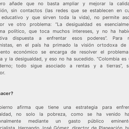
ero añade que no basta ampliar y mejorar la calid
ión, sin contactos (las redes que se establecen en cu
 educativo y que sirven toda la vida), no permite asc
or ve otro problema: “La desigualdad es esencialm
ma político, que toca muchos intereses, y no ha hab
nativa dispuesta a enfrentar esos poderes”. Para 
istas, en el país ha primado la visión ortodoxa de
iento económico se encarga de resolver el problem
a y la desigualdad, y eso no ha sucedido. “Colombia es 
erno; todo sigue asociado a rentas y a tierras”, s
or.
hacer?
bierno afirma que tiene una estrategia para enfren
ualdad, no solo la pobreza, como se ha venido ha
cionalmente mediante un gasto público eminent
ncialista. Hernando José Gómez, director de Planeación, h