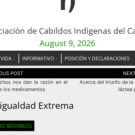
n
ciación de Cabildos Indìgenas del C
August 9, 2026
 VIDA
INFORMATIVO
POSICIÓN Y DECLARACIONES
ción
as
chos nos dan la razón en el
Acerca del triunfo de l
e los medicamentos
láctea 
igualdad Extrema
IAS NACIONALES