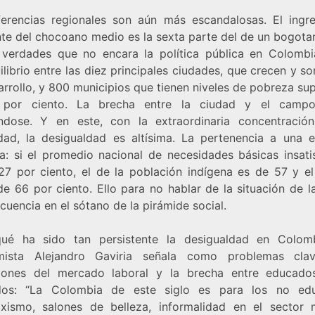
ferencias regionales son aún más escandalosas. El ingr
nte del chocoano medio es la sexta parte del de un bogota
 verdades que no encara la política pública en Colombi
librio entre las diez principales ciudades, que crecen y s
rrollo, y 800 municipios que tienen niveles de pobreza su
 por ciento. La brecha entre la ciudad y el campo
ndose. Y en este, con la extraordinaria concentració
dad, la desigualdad es altísima. La pertenencia a una e
va: si el promedio nacional de necesidades básicas insati
27 por ciento, el de la población indígena es de 57 y el
de 66 por ciento. Ello para no hablar de la situación de l
cuencia en el sótano de la pirámide social.
ué ha sido tan persistente la desigualdad en Colom
mista Alejandro Gaviria señala como problemas clav
iones del mercado laboral y la brecha entre educad
dos: “La Colombia de este siglo es para los no edu
xismo, salones de belleza, informalidad en el sector m