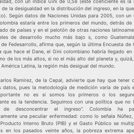
aldad, con un índice Gini de 0,58 (este coeficiente es la
 de la desigualdad en la distribución del ingreso, en la que
to). Según datos de Naciones Unidas para 2005, con un 
olombia estaría entre los primeros del mundo, detrás de
ado de países y en el pelotón de otras naciones latinoame
eles de desarrollo mucho más bajo s, como Guatemala
 de Fedesarrollo, afirma que, según la última Encuesta de 
a que hace el Dane, el Gini colombiano habría llegado en
no de los más altos, si no el más alto del planeta y, quizá
 América Latina, la región más desigual del mundo.
arlos Ramírez, de la Cepal, advierte que hay que tener 
s datos, pues la metodología de medición varía de país e
mportante no es si somos los primeros o los segund
ante es la tendencia. Seguimos con una política que no 
 de desconcentrar el ingreso”. Colombia ha pa
icamente una peculiar enfermedad: como lo señala Núñez,
 Producto Interno Bruto (PIB) y el Gasto Público se multip
s en los pasados veinte años, la pobreza extrema ap