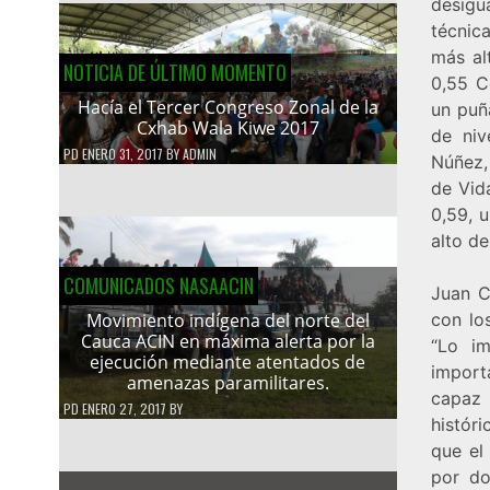
desigu
técnica
más al
NOTICIA DE ÚLTIMO MOMENTO
0,55 C
Hacía el Tercer Congreso Zonal de la
un puñ
Cxhab Wala Kiwe 2017
de niv
PD
ENERO 31, 2017
BY
ADMIN
Núñez,
de Vid
0,59, u
alto de
COMUNICADOS NASAACIN
Juan C
con lo
Movimiento indígena del norte del
Cauca ACIN en máxima alerta por la
“Lo i
ejecución mediante atentados de
import
amenazas paramilitares.
capaz
PD
ENERO 27, 2017
BY
histór
que el
por do