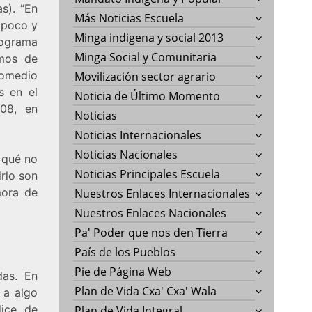
as). “En
Más Noticias Escuela
 poco y
Minga indigena y social 2013
rograma
Minga Social y Comunitaria
tmos de
romedio
Movilización sector agrario
s en el
Noticia de Último Momento
08, en
Noticias
Noticias Internacionales
Noticias Nacionales
r qué no
Noticias Principales Escuela
rlo son
mora de
Nuestros Enlaces Internacionales
Nuestros Enlaces Nacionales
Pa' Poder que nos den Tierra
País de los Pueblos
Pie de Página Web
das. En
Plan de Vida Cxa' Cxa' Wala
 a algo
ice de
Plan de Vida Integral