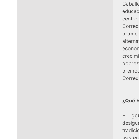
Caball
educac
centro
Corred
proble
alter
econom
crecim
pobrez
premod
Corred
¿Qué 
El go
desig
tradi
asiste