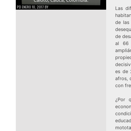
PD
ENERO 10, 2017
BY
Las di
habita
de las
desequi
de desa
al 66
ampliá
propie
decisi
es de 
afros, 
con fre
¿Por q
econo
condic
educa
motota