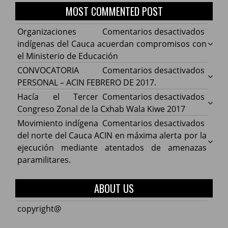
MOST COMMENTED POST
en
Organizaciones
Comentarios desactivados
Organ
indígenas del Cauca acuerdan compromisos con
indíg
el Ministerio de Educación
del
en
CONVOCATORIA
Comentarios desactivados
Cauca
CONV
PERSONAL – ACIN FEBRERO DE 2017.
acuer
PERS
en
Hacía el Tercer
Comentarios desactivados
comp
–
Hacía
Congreso Zonal de la Cxhab Wala Kiwe 2017
con
ACIN
el
en
Movimiento indígena
Comentarios desactivados
el
FEBR
Terce
Movim
del norte del Cauca ACIN en máxima alerta por la
Minist
DE
Congr
indíg
ejecución mediante atentados de amenazas
de
2017.
Zonal
del
paramilitares.
Educa
de
norte
la
del
ABOUT US
Cxhab
Cauca
Wala
ACIN
copyright@
Kiwe
en