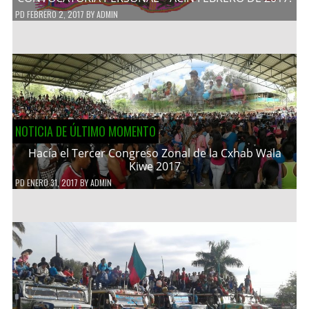
PD
FEBRERO 2, 2017
BY
ADMIN
NOTICIA DE ÚLTIMO MOMENTO
Hacía el Tercer Congreso Zonal de la Cxhab Wala
Kiwe 2017
PD
ENERO 31, 2017
BY
ADMIN