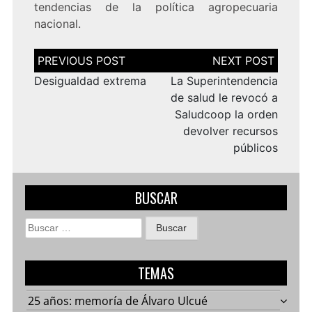
tendencias de la política agropecuaria
nacional.
Navegación
de
entradas
Desigualdad extrema
La Superintendencia
de salud le revocó a
Saludcoop la orden
devolver recursos
públicos
BUSCAR
Buscar:
TEMAS
25 años: memoría de Álvaro Ulcué