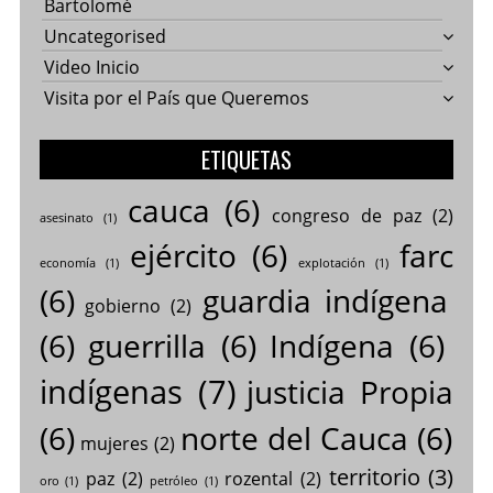
Bartolomé
Uncategorised
Video Inicio
Visita por el País que Queremos
ETIQUETAS
cauca
(6)
congreso de paz
(2)
asesinato
(1)
ejército
(6)
farc
economía
(1)
explotación
(1)
(6)
guardia indígena
gobierno
(2)
(6)
guerrilla
(6)
Indígena
(6)
indígenas
(7)
justicia Propia
(6)
norte del Cauca
(6)
mujeres
(2)
territorio
(3)
paz
(2)
rozental
(2)
oro
(1)
petróleo
(1)