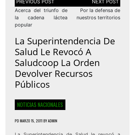
de
entradas
Acerca del triunfo de
Por la defensa de
la cadena láctea
nuestros territorios
popular
La Superintendencia De
Salud Le Revocó A
Saludcoop La Orden
Devolver Recursos
Públicos
NOTICIAS NACIONALES
PD
MARZO 15, 2011
BY
ADMIN
La Superintendencia de Salud le revocó a