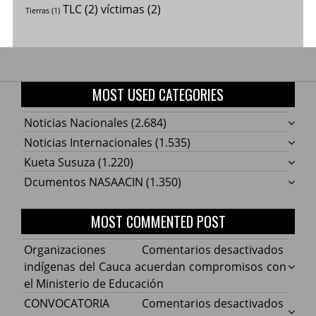
TLC
(2)
víctimas
(2)
Tierras
(1)
MOST USED CATEGORIES
Noticias Nacionales
(2.684)
Noticias Internacionales
(1.535)
Kueta Susuza
(1.220)
Dcumentos NASAACIN
(1.350)
MOST COMMENTED POST
en
Organizaciones
Comentarios desactivados
Organ
indígenas del Cauca acuerdan compromisos con
indíg
el Ministerio de Educación
del
en
CONVOCATORIA
Comentarios desactivados