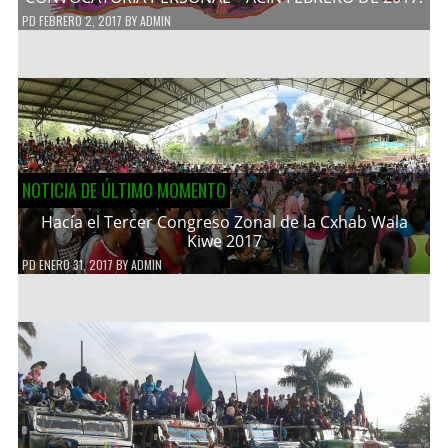
PD
FEBRERO 2, 2017
BY
ADMIN
NOTICIA DE ÚLTIMO MOMENTO
Hacía el Tercer Congreso Zonal de la Cxhab Wala
Kiwe 2017
PD
ENERO 31, 2017
BY
ADMIN