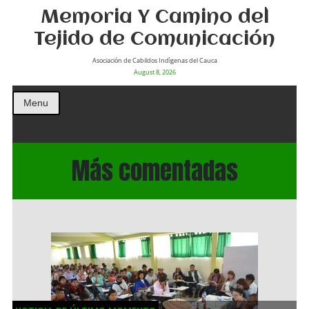
Memoria Y Camino del
Tejido de Comunicación
Asociación de Cabildos Indìgenas del Cauca
August 8, 2026
Menu
Más comentadas