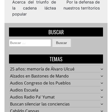
entradas
Acerca del triunfo de
Por la defensa de
la cadena láctea
nuestros territorios
popular
BUSCAR
Buscar:
TEMAS
25 años: memoría de Álvaro Ulcué
Alzados en Bastones de Mando
Audios Congreso de los Pueblos
Audios Escuela
Audios Radio Pa' Yumat
Buscan silenciar las conciencias
Cabildo Canoas