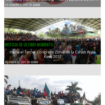
PD
FEBRERO 2, 2017
BY
ADMIN
NOTICIA DE ÚLTIMO MOMENTO
Hacía el Tercer Congreso Zonal de la Cxhab Wala
Kiwe 2017
PD
ENERO 31, 2017
BY
ADMIN