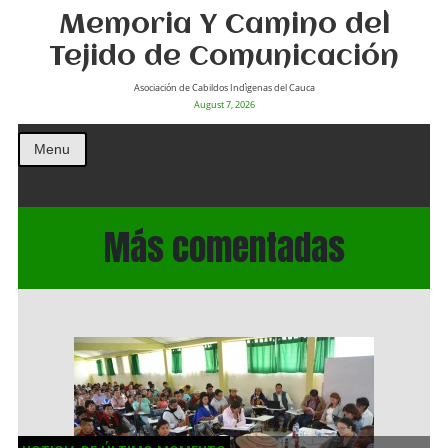
Memoria Y Camino del
Tejido de Comunicación
Asociación de Cabildos Indìgenas del Cauca
August 7, 2026
Menu
Más comentadas