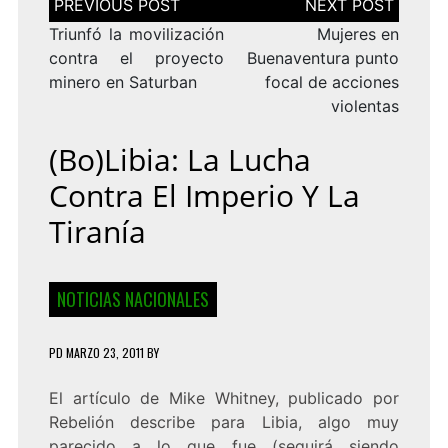
de
entradas
Triunfó la movilización
Mujeres en
contra el proyecto
Buenaventura punto
minero en Saturban
focal de acciones
violentas
(Bo)libia: La Lucha
Contra El Imperio Y La
Tiranía
NOTICIAS NACIONALES
PD
MARZO 23, 2011
BY
El artículo de Mike Whitney, publicado por
Rebelión describe para Libia, algo muy
parecido a lo que fue (seguirá siendo