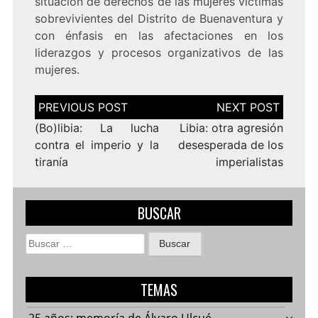
situación de derechos de las mujeres víctimas
sobrevivientes del Distrito de Buenaventura y
con énfasis en las afectaciones en los
liderazgos y procesos organizativos de las
mujeres.
Navegación
de
entradas
(Bo)libia: La lucha
Libia: otra agresión
contra el imperio y la
desesperada de los
tiranía
imperialistas
BUSCAR
Buscar:
TEMAS