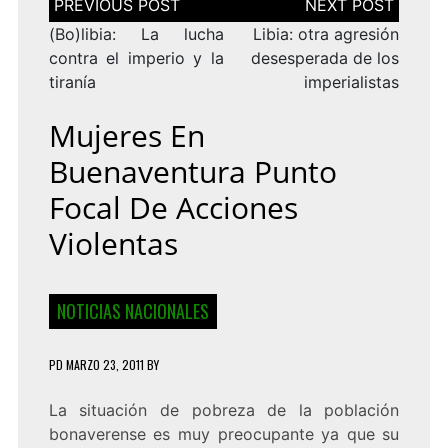
de
entradas
(Bo)libia: La lucha
Libia: otra agresión
contra el imperio y la
desesperada de los
tiranía
imperialistas
Mujeres En
Buenaventura Punto
Focal De Acciones
Violentas
NOTICIAS NACIONALES
PD
MARZO 23, 2011
BY
La situación de pobreza de la población
bonaverense es muy preocupante ya que su