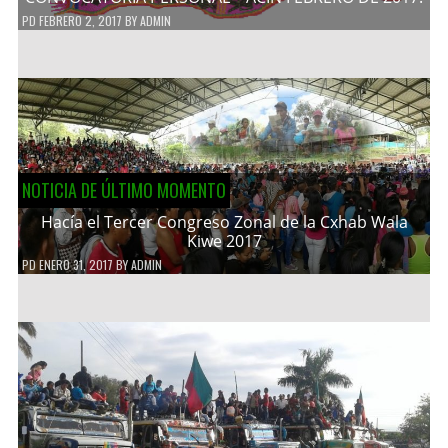
PD
FEBRERO 2, 2017
BY
ADMIN
NOTICIA DE ÚLTIMO MOMENTO
Hacía el Tercer Congreso Zonal de la Cxhab Wala
Kiwe 2017
PD
ENERO 31, 2017
BY
ADMIN