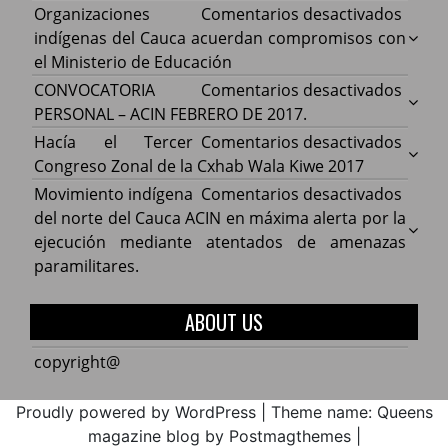
en
Organizaciones
Comentarios desactivados
Organ
indígenas del Cauca acuerdan compromisos con
indíg
el Ministerio de Educación
del
en
CONVOCATORIA
Comentarios desactivados
Cauca
CONV
PERSONAL – ACIN FEBRERO DE 2017.
acuer
PERS
en
Hacía el Tercer
Comentarios desactivados
comp
–
Hacía
Congreso Zonal de la Cxhab Wala Kiwe 2017
con
ACIN
el
en
Movimiento indígena
Comentarios desactivados
el
FEBR
Terce
Movim
del norte del Cauca ACIN en máxima alerta por la
Minist
DE
Congr
indíg
ejecución mediante atentados de amenazas
de
2017.
Zonal
del
paramilitares.
Educa
de
norte
la
del
ABOUT US
Cxhab
Cauca
Wala
ACIN
copyright@
Kiwe
en
2017
máxi
Proudly powered by WordPress
|
Theme name: Queens
alerta
magazine blog by Postmagthemes
|