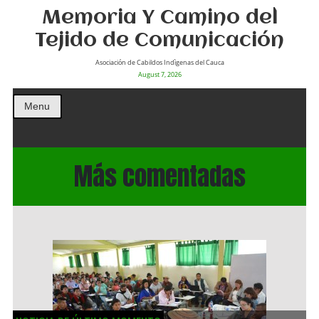
Memoria Y Camino del
Tejido de Comunicación
Asociación de Cabildos Indìgenas del Cauca
August 7, 2026
Menu
Más comentadas