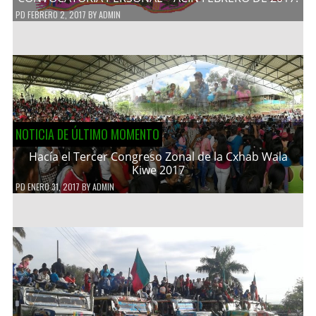
PD
FEBRERO 2, 2017
BY
ADMIN
NOTICIA DE ÚLTIMO MOMENTO
Hacía el Tercer Congreso Zonal de la Cxhab Wala
Kiwe 2017
PD
ENERO 31, 2017
BY
ADMIN