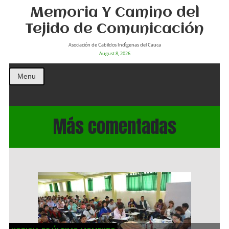
Memoria Y Camino del
Tejido de Comunicación
Asociación de Cabildos Indìgenas del Cauca
August 8, 2026
Menu
Más comentadas