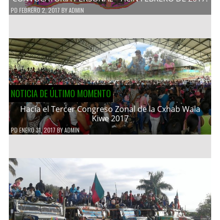
PD
FEBRERO 2, 2017
BY
ADMIN
NOTICIA DE ÚLTIMO MOMENTO
Hacía el Tercer Congreso Zonal de la Cxhab Wala
Kiwe 2017
PD
ENERO 31, 2017
BY
ADMIN