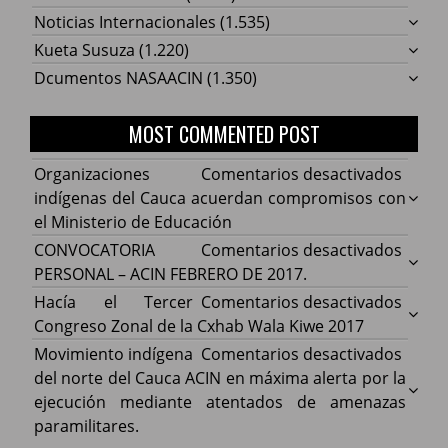
Noticias Internacionales
(1.535)
Kueta Susuza
(1.220)
Dcumentos NASAACIN
(1.350)
MOST COMMENTED POST
en
Organizaciones
Comentarios desactivados
Organ
indígenas del Cauca acuerdan compromisos con
indíg
el Ministerio de Educación
del
en
CONVOCATORIA
Comentarios desactivados
Cauca
CONV
PERSONAL – ACIN FEBRERO DE 2017.
acuer
PERS
en
Hacía el Tercer
Comentarios desactivados
comp
–
Hacía
Congreso Zonal de la Cxhab Wala Kiwe 2017
con
ACIN
el
en
Movimiento indígena
Comentarios desactivados
el
FEBR
Terce
Movim
del norte del Cauca ACIN en máxima alerta por la
Minist
DE
Congr
indíg
ejecución mediante atentados de amenazas
de
2017.
Zonal
del
paramilitares.
Educa
de