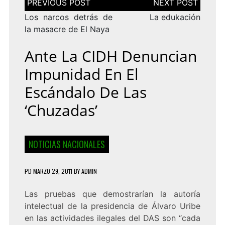
de
entradas
Los narcos detrás de
La edukación
la masacre de El Naya
Ante La CIDH Denuncian
Impunidad En El
Escándalo De Las
‘chuzadas’
NOTICIAS NACIONALES
PD
MARZO 29, 2011
BY
ADMIN
Las pruebas que demostrarían la autoría
intelectual de la presidencia de Álvaro Uribe
en las actividades ilegales del DAS son “cada