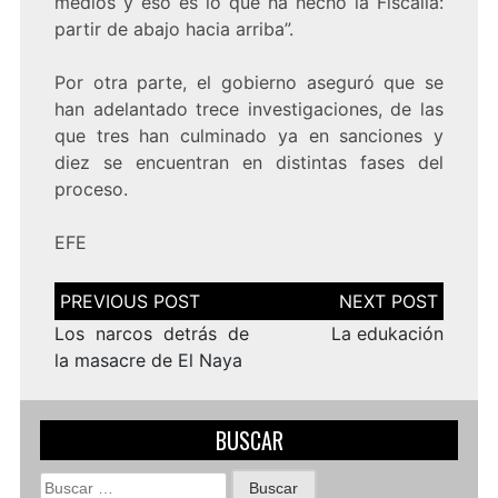
medios y eso es lo que ha hecho la Fiscalía:
partir de abajo hacia arriba”.
Por otra parte, el gobierno aseguró que se
han adelantado trece investigaciones, de las
que tres han culminado ya en sanciones y
diez se encuentran en distintas fases del
proceso.
EFE
Navegación
de
entradas
Los narcos detrás de
La edukación
la masacre de El Naya
BUSCAR
Buscar: