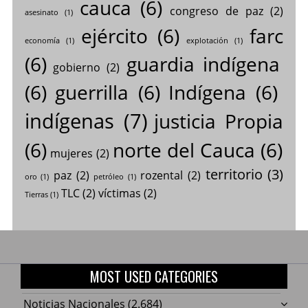
cauca
(6)
congreso de paz
(2)
asesinato
(1)
ejército
(6)
farc
economía
(1)
explotación
(1)
(6)
guardia indígena
gobierno
(2)
(6)
guerrilla
(6)
Indígena
(6)
indígenas
(7)
justicia Propia
(6)
norte del Cauca
(6)
mujeres
(2)
territorio
(3)
paz
(2)
rozental
(2)
oro
(1)
petróleo
(1)
TLC
(2)
víctimas
(2)
Tierras
(1)
MOST USED CATEGORIES
Noticias Nacionales
(2.684)