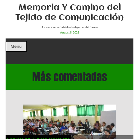
Memoria Y Camino del
Tejido de Comunicación
Asociación de Cabildos Indìgenas del Cauca
August 8, 2026
Menu
Más comentadas