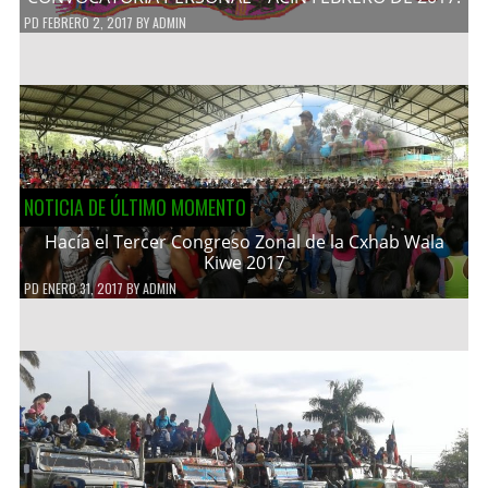
PD
FEBRERO 2, 2017
BY
ADMIN
NOTICIA DE ÚLTIMO MOMENTO
Hacía el Tercer Congreso Zonal de la Cxhab Wala
Kiwe 2017
PD
ENERO 31, 2017
BY
ADMIN