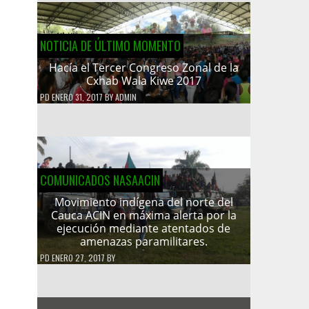
NOTICIA DE ÚLTIMO MOMENTO
Hacía el Tercer Congreso Zonal de la
Cxhab Wala Kiwe 2017
PD
ENERO 31, 2017
BY
ADMIN
COMUNICADOS NASAACIN
Movimiento indígena del norte del
Cauca ACIN en máxima alerta por la
ejecución mediante atentados de
amenazas paramilitares.
PD
ENERO 27, 2017
BY