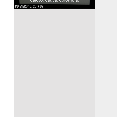
PD
ENERO 10, 2017
BY