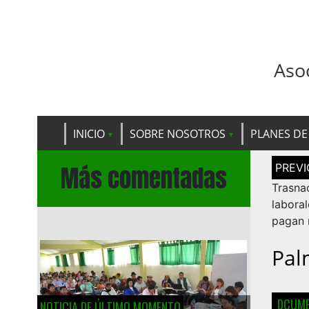
Aso
INICIO
SOBRE NOSOTROS
PLANES DE
Navega
Más comentadas
de
entrad
Trasna
labora
pagan m
Pal
DCUME
NOTICIA DE ÚLTIMO MOMENTO