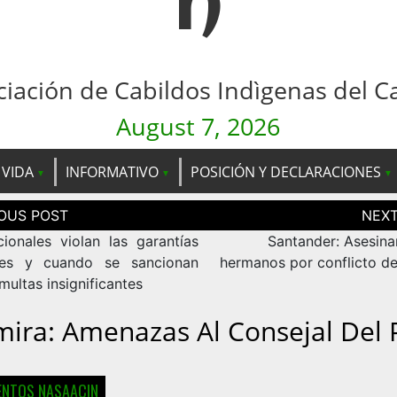
n
ciación de Cabildos Indìgenas del C
August 7, 2026
 VIDA
INFORMATIVO
POSICIÓN Y DECLARACIONES
ción
as
cionales violan las garantías
Santander: Asesina
les y cuando se sancionan
hermanos por conflicto de
ultas insignificantes
mira: Amenazas Al Consejal Del
NTOS NASAACIN