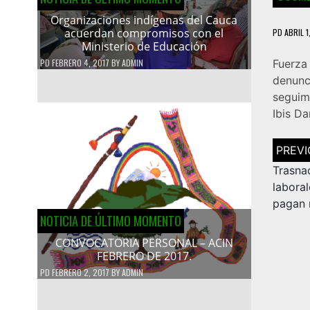
Organizaciones indígenas del Cauca
acuerdan compromisos con el
PD
ABRIL 1
Ministerio de Educación
PD
FEBRERO 4, 2017
BY
ADMIN
Fuerza
denunc
seguim
Ibis Da
Navega
de
entrad
Trasna
labora
pagan m
NOTICIA DE ÚLTIMO MOMENTO
CONVOCATORIA PERSONAL – ACIN
FEBRERO DE 2017.
PD
FEBRERO 2, 2017
BY
ADMIN