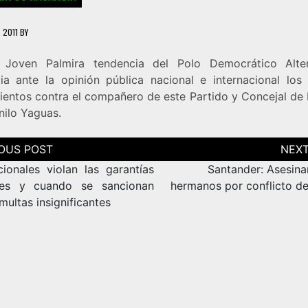
, 2011
BY
 Joven Palmira tendencia del Polo Democrático Alter
ia ante la opinión pública nacional e internacional los
ientos contra el compañero de este Partido y Concejal de 
nilo Yaguas.
ción
as
cionales violan las garantías
Santander: Asesina
les y cuando se sancionan
hermanos por conflicto de
ultas insignificantes