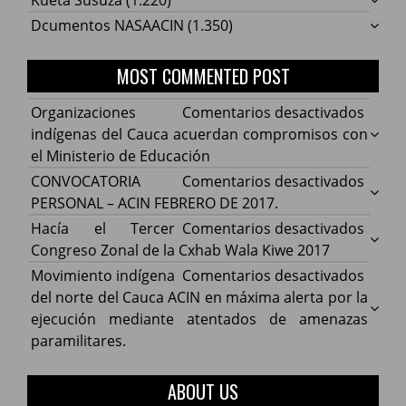
Dcumentos NASAACIN
(1.350)
MOST COMMENTED POST
en
Organizaciones
Comentarios desactivados
Organ
indígenas del Cauca acuerdan compromisos con
indíg
el Ministerio de Educación
del
en
CONVOCATORIA
Comentarios desactivados
Cauca
CONV
PERSONAL – ACIN FEBRERO DE 2017.
acuer
PERS
en
Hacía el Tercer
Comentarios desactivados
comp
–
Hacía
Congreso Zonal de la Cxhab Wala Kiwe 2017
con
ACIN
el
en
Movimiento indígena
Comentarios desactivados
el
FEBR
Terce
Movim
del norte del Cauca ACIN en máxima alerta por la
Minist
DE
Congr
indíg
ejecución mediante atentados de amenazas
de
2017.
Zonal
del
paramilitares.
Educa
de
norte
la
del
ABOUT US
Cxhab
Cauca