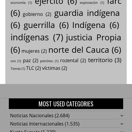
ejército
(6)
farc
economía
(1)
explotación
(1)
(6)
guardia indígena
gobierno
(2)
(6)
guerrilla
(6)
Indígena
(6)
indígenas
(7)
justicia Propia
(6)
norte del Cauca
(6)
mujeres
(2)
territorio
(3)
paz
(2)
rozental
(2)
oro
(1)
petróleo
(1)
TLC
(2)
víctimas
(2)
Tierras
(1)
MOST USED CATEGORIES
Noticias Nacionales
(2.684)
Noticias Internacionales
(1.535)
Kueta Susuza
(1.220)