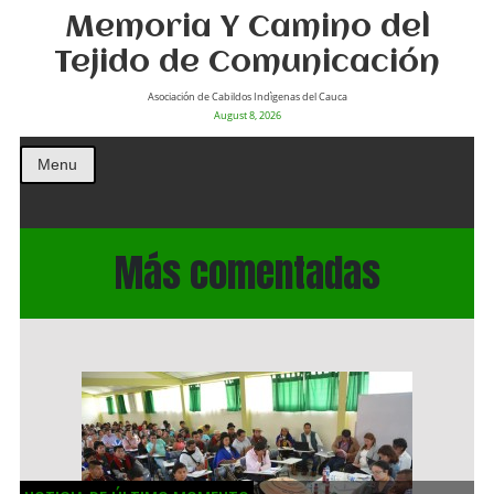
Memoria Y Camino del
Tejido de Comunicación
Asociación de Cabildos Indìgenas del Cauca
August 8, 2026
Menu
Más comentadas