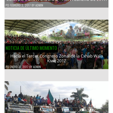
PD
FEBRERO 2, 2017
BY
ADMIN
NOTICIA DE ÚLTIMO MOMENTO
Hacía el Tercer Congreso Zonal de la Cxhab Wala
Kiwe 2017
PD
ENERO 31, 2017
BY
ADMIN