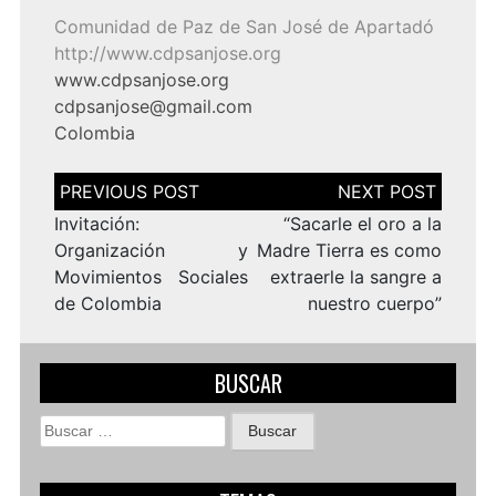
Comunidad de Paz de San José de Apartadó
http://www.cdpsanjose.org
www.cdpsanjose.org
cdpsanjose@gmail.com
Colombia
Navegación
de
entradas
Invitación:
“Sacarle el oro a la
Organización y
Madre Tierra es como
Movimientos Sociales
extraerle la sangre a
de Colombia
nuestro cuerpo”
BUSCAR
Buscar: