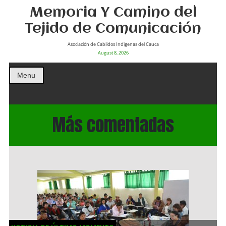
Memoria Y Camino del
Tejido de Comunicación
Asociación de Cabildos Indìgenas del Cauca
August 8, 2026
Menu
Más comentadas