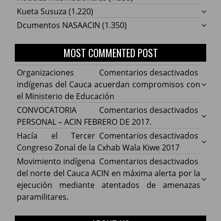
Kueta Susuza
(1.220)
Dcumentos NASAACIN
(1.350)
MOST COMMENTED POST
en
Organizaciones
Comentarios desactivados
Organ
indígenas del Cauca acuerdan compromisos con
indíg
el Ministerio de Educación
del
en
CONVOCATORIA
Comentarios desactivados
Cauca
CONV
PERSONAL – ACIN FEBRERO DE 2017.
acuer
PERS
en
Hacía el Tercer
Comentarios desactivados
comp
–
Hacía
Congreso Zonal de la Cxhab Wala Kiwe 2017
con
ACIN
el
en
Movimiento indígena
Comentarios desactivados
el
FEBR
Terce
Movim
del norte del Cauca ACIN en máxima alerta por la
Minist
DE
Congr
indíg
ejecución mediante atentados de amenazas
de
2017.
Zonal
del
paramilitares.
Educa
de
norte
la
del