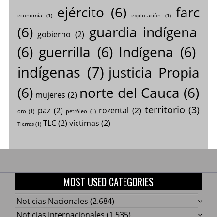
ejército
(6)
farc
economía
(1)
explotación
(1)
(6)
guardia indígena
gobierno
(2)
(6)
guerrilla
(6)
Indígena
(6)
indígenas
(7)
justicia Propia
(6)
norte del Cauca
(6)
mujeres
(2)
territorio
(3)
paz
(2)
rozental
(2)
oro
(1)
petróleo
(1)
TLC
(2)
víctimas
(2)
Tierras
(1)
MOST USED CATEGORIES
Noticias Nacionales
(2.684)
Noticias Internacionales
(1.535)