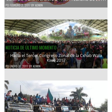
PD
FEBRERO 2, 2017
BY
ADMIN
NOTICIA DE ÚLTIMO MOMENTO
Hacía el Tercer Congreso Zonal de la Cxhab Wala
Kiwe 2017
PD
ENERO 31, 2017
BY
ADMIN