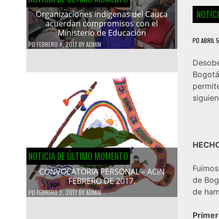
NOTIC
Organizaciones indígenas del Cauca
acuerdan compromisos con el
Ministerio de Educación
PD
ABRIL 5
PD
FEBRERO 4, 2017
BY
ADMIN
Desobe
Bogotá
permit
siguien
HECH
NOTICIA DE ÚLTIMO MOMENTO
Fuimos 
CONVOCATORIA PERSONAL – ACIN
de Bog
FEBRERO DE 2017.
de ham
PD
FEBRERO 2, 2017
BY
ADMIN
Primer