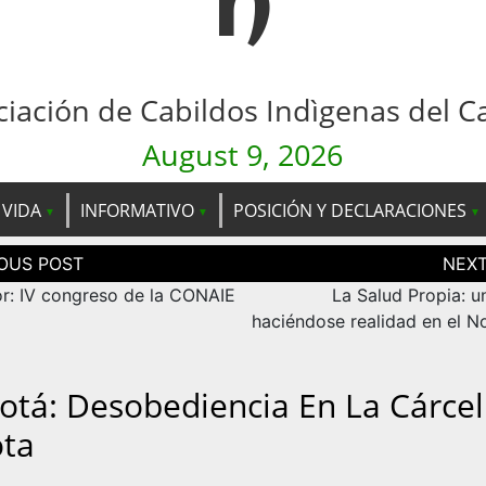
n
ciación de Cabildos Indìgenas del C
August 9, 2026
 VIDA
INFORMATIVO
POSICIÓN Y DECLARACIONES
ción
as
r: IV congreso de la CONAIE
La Salud Propia: u
haciéndose realidad en el N
otá: Desobediencia En La Cárcel
ota