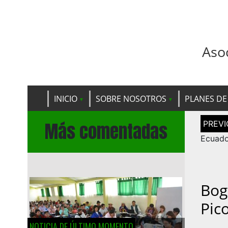
Aso
INICIO
SOBRE NOSOTROS
PLANES DE
Navega
Más comentadas
de
entrad
Ecuado
Bog
Pic
NOTICIA DE ÚLTIMO MOMENTO