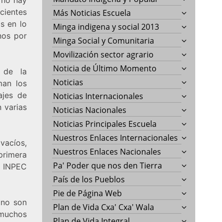
cientes
Más Noticias Escuela
s en lo
Minga indigena y social 2013
nos por
Minga Social y Comunitaria
Movilización sector agrario
Noticia de Último Momento
 de la
Noticias
man los
ajes de
Noticias Internacionales
 varias
Noticias Nacionales
Noticias Principales Escuela
Nuestros Enlaces Internacionales
vacíos,
Nuestros Enlaces Nacionales
primera
Pa' Poder que nos den Tierra
l INPEC
País de los Pueblos
Pie de Página Web
 no son
Plan de Vida Cxa' Cxa' Wala
 muchos
Plan de Vida Integral