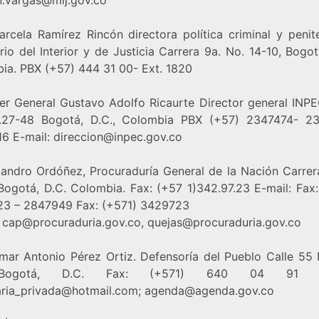
arcela Ramírez Rincón directora política criminal y penite
rio del Interior y de Justicia Carrera 9a. No. 14-10, Bogot
ia. PBX (+57) 444 31 00- Ext. 1820
ier General Gustavo Adolfo Ricaurte Director general INPE
27-48 Bogotá, D.C., Colombia PBX (+57) 2347474- 2
6 E-mail: direccion@inpec.gov.co
ejandro Ordóñez, Procuraduría General de la Nación Carrer
Bogotá, D.C. Colombia. Fax: (+57 1)342.97.23 E-mail: Fax:
3 – 2847949 Fax: (+571) 3429723
: cap@procuraduria.gov.co, quejas@procuraduria.gov.co
lmar Antonio Pérez Ortiz. Defensoría del Pueblo Calle 55 
ogotá, D.C. Fax: (+571) 640 04 91 E-
aria_privada@hotmail.com; agenda@agenda.gov.co