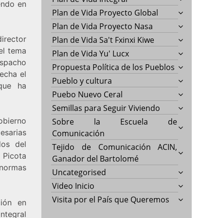
endo en
Plan de Vida Proyecto Global
Plan de Vida Proyecto Nasa
irector
Plan de Vida Sa't Fxinxi Kiwe
el tema
Plan de Vida Yu' Lucx
espacho
Propuesta Política de los Pueblos
echa el
Pueblo y cultura
 que ha
Puebo Nuevo Ceral
Semillas para Seguir Viviendo
obierno
Sobre la Escuela de
esarias
Comunicación
dos del
Tejido de Comunicación ACIN,
a Picota
Ganador del Bartolomé
 normas
Uncategorised
Video Inicio
Visita por el País que Queremos
ción en
integral