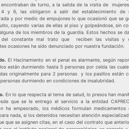
 encontraban de turno, a la salida de la visita de mujeres
 4 y 6, las obligaron a salir del establecimiento de
rada y por medio de empujones lo que ocasionó que se g
lto, cayendo varias de ellas al piso y golpeándose, sin c
alguna de los miembros de la guardia. Estos hechos se da
del constante mal trato que reciben las visitas y
ntes ocasiones ha sido denunciado por nuestra fundación.
do.
El Hacinamiento en el penal es alarmante, según repor
dos están durmiendo hasta 5 personas por celda las cuale
das originalmente para 2 personas y los pasillos están 
 personas durmiendo en condiciones de insalubridad.
o.
En lo que respecta al tema de salud, lo presos han mani
sde que se le entrego el servicio a la entidad CAPRE
ón ha empeorado, los médicos formulan medicamentos
para nada, si los detenidos necesitan atención especializa
e que se asignen citas, en el caso del contrato que anter
a con el instituto nacional de cancerológica, se cancelo 