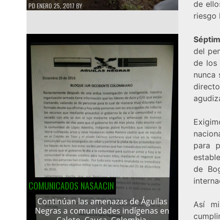
de ell
PD
ENERO 25, 2017
BY
riesgo 
Séptim
del pe
de los
nunca 
direct
agudiz
Exigim
nacion
para p
estable
de Bog
interna
COMUNICADOS NASAACIN
Continúan las amenazas de Águilas
Así mi
Negras a comunidades indígenas en
cumplim
Caloto, Cauca, Colombia.