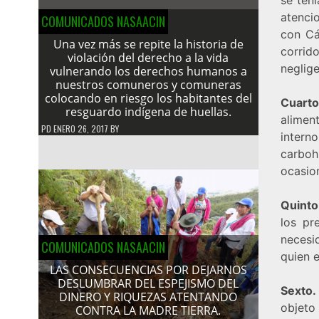
atenci
COMUNICADOS NASAACIN
con Cá
Una vez más se repite la historia de
corrid
violación del derecho a la vida
neglig
vulnerando los derechos humanos a
nuestros comuneros y comuneras
colocando en riesgo los habitantes del
Cuarto
resguardo indígena de huellas.
alimen
PD
ENERO 26, 2017
BY
intern
carboh
ocasio
Quinto
los pr
necesi
COMUNICADOS NASAACIN
quien e
LAS CONSECUENCIAS POR DEJARNOS
DESLUMBRAR DEL ESPEJISMO DEL
Sexto.
DINERO Y RIQUEZAS ATENTANDO
objeto
CONTRA LA MADRE TIERRA.