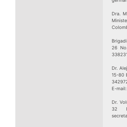
Dra. M
Ministe
Colomb
Brigad
26 No.
338231
Dr. Al
15-80 
342972
E-mail
Dr. Vo
32 B
secret