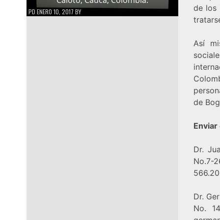
de los
PD
ENERO 10, 2017
BY
tratar
Así mi
socia
intern
Colomb
persona
de Bog
Enviar
Dr. Ju
No.7-2
566.20
Dr. Ger
No. 14
german