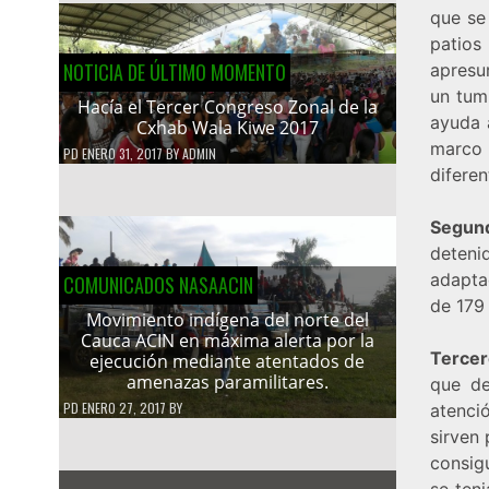
que se
patios
NOTICIA DE ÚLTIMO MOMENTO
apresu
un tumu
Hacía el Tercer Congreso Zonal de la
ayuda 
Cxhab Wala Kiwe 2017
marco 
PD
ENERO 31, 2017
BY
ADMIN
difere
Segun
deteni
adapta
COMUNICADOS NASAACIN
de 179
Movimiento indígena del norte del
Cauca ACIN en máxima alerta por la
Tercer
ejecución mediante atentados de
amenazas paramilitares.
que de
PD
ENERO 27, 2017
BY
atenci
sirven 
consigu
se teni