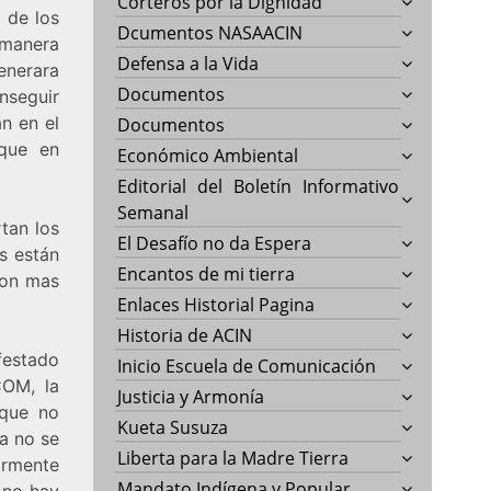
Corteros por la Dignidad
 de los
Dcumentos NASAACIN
 manera
Defensa a la Vida
enerara
Documentos
onseguir
n en el
Documentos
 que en
Económico Ambiental
Editorial del Boletín Informativo
Semanal
tan los
El Desafío no da Espera
s están
Encantos de mi tierra
con mas
Enlaces Historial Pagina
Historia de ACIN
festado
Inicio Escuela de Comunicación
COM, la
Justicia y Armonía
 que no
Kueta Susuza
da no se
Liberta para la Madre Tierra
iormente
Mandato Indígena y Popular
y no hay