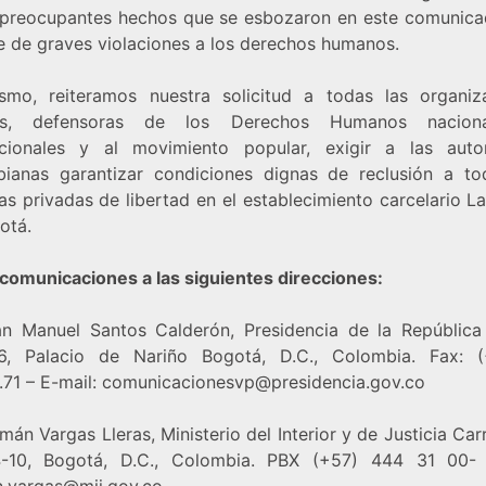
 preocupantes hechos que se esbozaron en este comunica
se de graves violaciones a los derechos humanos.
smo, reiteramos nuestra solicitud a todas las organiz
les, defensoras de los Derechos Humanos nacion
acionales y al movimiento popular, exigir a las auto
ianas garantizar condiciones dignas de reclusión a to
s privadas de libertad en el establecimiento carcelario L
otá.
 comunicaciones a las siguientes direcciones:
an Manuel Santos Calderón, Presidencia de la República
6, Palacio de Nariño Bogotá, D.C., Colombia. Fax: 
.71 – E-mail: comunicacionesvp@presidencia.gov.co
mán Vargas Lleras, Ministerio del Interior y de Justicia Car
-10, Bogotá, D.C., Colombia. PBX (+57) 444 31 00- 
.vargas@mij.gov.co