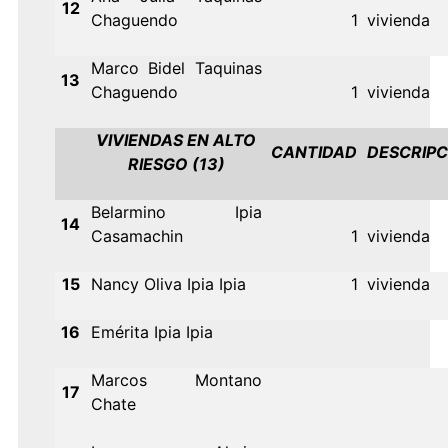
12
Chaguendo
1
vivienda
Marco Bidel Taquinas
13
Chaguendo
1
vivienda
VIVIENDAS EN ALTO
CANTIDAD
DESCRIPC
RIESGO (13)
Belarmino Ipia
14
Casamachin
1
vivienda
15
Nancy Oliva Ipia Ipia
1
vivienda
16
Emérita Ipia Ipia
Marcos Montano
17
Chate