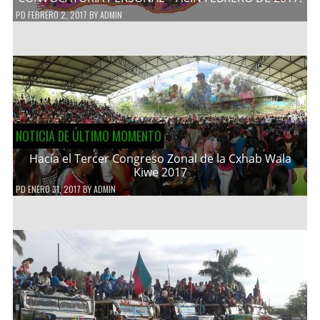
PD
FEBRERO 2, 2017
BY
ADMIN
NOTICIA DE ÚLTIMO MOMENTO
Hacía el Tercer Congreso Zonal de la Cxhab Wala
Kiwe 2017
PD
ENERO 31, 2017
BY
ADMIN