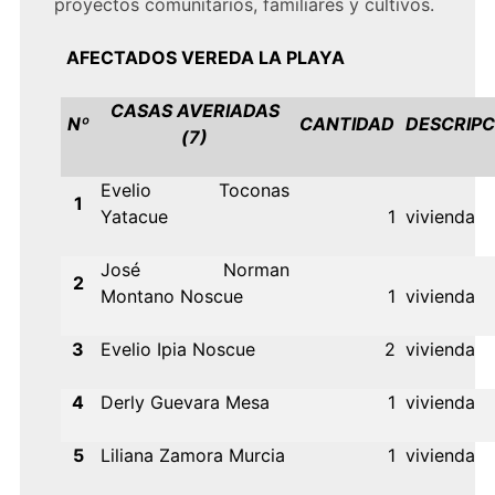
proyectos comunitarios, familiares y cultivos.
AFECTADOS
VEREDA
LA PLAYA
CASAS AVERIADAS
Nº
CANTIDAD
DESCRIPC
(7)
Evelio Toconas
1
Yatacue
1
vivienda
José Norman
2
Montano Noscue
1
vivienda
3
Evelio Ipia Noscue
2
vivienda
4
Derly Guevara Mesa
1
vivienda
5
Liliana Zamora Murcia
1
vivienda