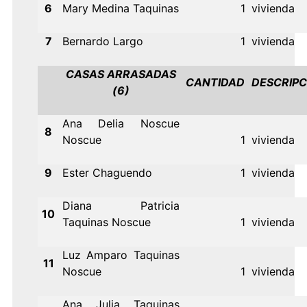
6
Mary Medina Taquinas
1
vivienda
7
Bernardo Largo
1
vivienda
CASAS ARRASADAS
CANTIDAD
DESCRIPC
(6)
Ana Delia Noscue
8
Noscue
1
vivienda
9
Ester Chaguendo
1
vivienda
Diana Patricia
10
Taquinas Noscue
1
vivienda
Luz Amparo Taquinas
11
Noscue
1
vivienda
Ana Julia Taquinas