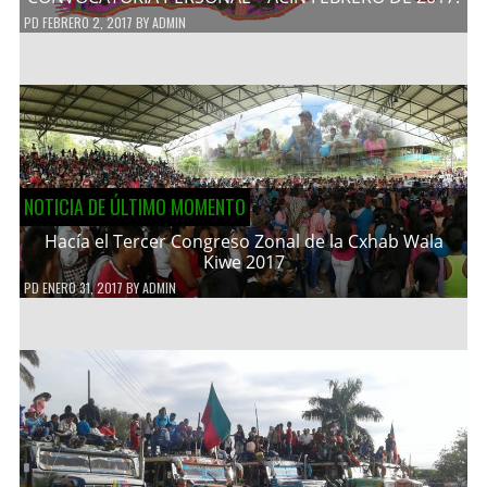
PD
FEBRERO 2, 2017
BY
ADMIN
NOTICIA DE ÚLTIMO MOMENTO
Hacía el Tercer Congreso Zonal de la Cxhab Wala
Kiwe 2017
PD
ENERO 31, 2017
BY
ADMIN