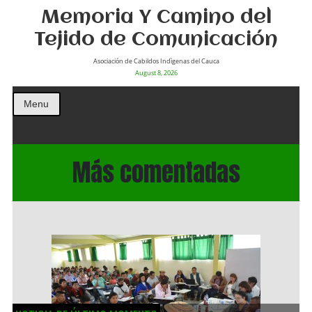
Memoria Y Camino del
Tejido de Comunicación
Asociación de Cabildos Indìgenas del Cauca
August 8, 2026
Menu
Más comentadas