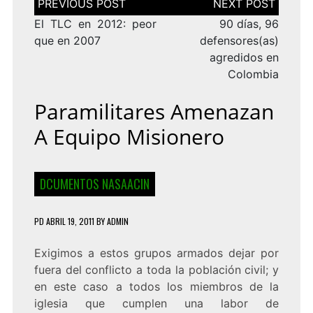
de
entradas
El TLC en 2012: peor
90 días, 96
que en 2007
defensores(as)
agredidos en
Colombia
Paramilitares Amenazan
A Equipo Misionero
DCUMENTOS NASAACIN
PD
ABRIL 19, 2011
BY
ADMIN
Exigimos a estos grupos armados dejar por
fuera del conflicto a toda la población civil; y
en este caso a todos los miembros de la
iglesia que cumplen una labor de