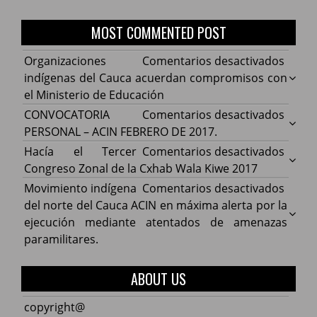
MOST COMMENTED POST
en
Organizaciones
Comentarios desactivados
Organ
indígenas del Cauca acuerdan compromisos con
indíg
el Ministerio de Educación
del
en
CONVOCATORIA
Comentarios desactivados
Cauca
CONV
PERSONAL – ACIN FEBRERO DE 2017.
acuer
PERS
en
Hacía el Tercer
Comentarios desactivados
comp
–
Hacía
Congreso Zonal de la Cxhab Wala Kiwe 2017
con
ACIN
el
en
Movimiento indígena
Comentarios desactivados
el
FEBR
Terce
Movim
del norte del Cauca ACIN en máxima alerta por la
Minist
DE
Congr
indíg
ejecución mediante atentados de amenazas
de
2017.
Zonal
del
paramilitares.
Educa
de
norte
la
del
ABOUT US
Cxhab
Cauca
Wala
ACIN
copyright@