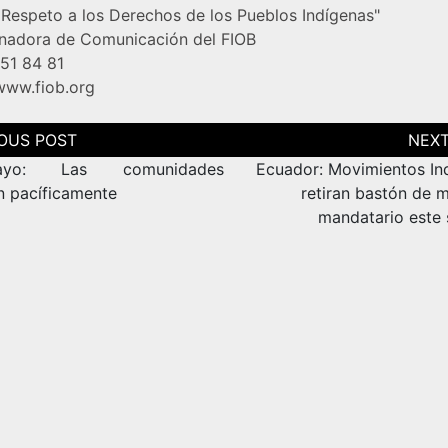
l Respeto a los Derechos de los Pueblos Indígenas"
nadora de Comunicación del FIOB
251 84 81
/www.fiob.org
ción
as
mayo: Las comunidades
Ecuador: Movimientos In
en pacíficamente
retiran bastón de 
mandatario este