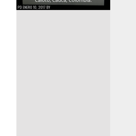
PD
ENERO 10, 2017
BY