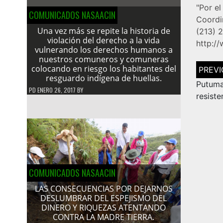
"Por e
COMUNICADOS NASAACIN
Coordi
Una vez más se repite la historia de
(213) 
violación del derecho a la vida
http:/
vulnerando los derechos humanos a
nuestros comuneros y comuneras
Navega
colocando en riesgo los habitantes del
de
resguardo indígena de huellas.
entrad
Putu
PD
ENERO 26, 2017
BY
resist
COMUNICADOS NASAACIN
LAS CONSECUENCIAS POR DEJARNOS
DESLUMBRAR DEL ESPEJISMO DEL
DINERO Y RIQUEZAS ATENTANDO
CONTRA LA MADRE TIERRA.