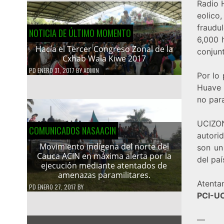
Radio 
eolico
fraudu
NOTICIA DE ÚLTIMO MOMENTO
6,000 
Hacía el Tercer Congreso Zonal de la
conjun
Cxhab Wala Kiwe 2017
PD
ENERO 31, 2017
BY
ADMIN
Por lo
Huave 
no para
UCIZO
COMUNICADOS NASAACIN
autori
Movimiento indígena del norte del
son un
Cauca ACIN en máxima alerta por la
del paí
ejecución mediante atentados de
amenazas paramilitares.
Atenta
PD
ENERO 27, 2017
BY
PCI-U
—