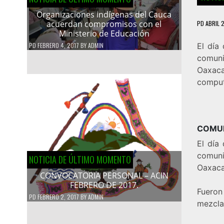
Organizaciones indígenas del Cauca
acuerdan compromisos con el
PD
ABRIL 2
Ministerio de Educación
PD
FEBRERO 4, 2017
BY
ADMIN
El día
comuni
Oaxac
comput
COMU
El día
comuni
NOTICIA DE ÚLTIMO MOMENTO
Oaxaca
CONVOCATORIA PERSONAL – ACIN
FEBRERO DE 2017.
Fueron
PD
FEBRERO 2, 2017
BY
ADMIN
mezcla