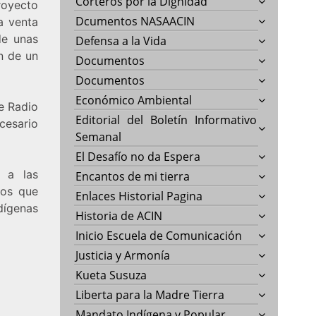
Corteros por la Dignidad
royecto
Dcumentos NASAACIN
a venta
de unas
Defensa a la Vida
n de un
Documentos
Documentos
Económico Ambiental
e Radio
Editorial del Boletín Informativo
cesario
Semanal
El Desafío no da Espera
 a las
Encantos de mi tierra
hos que
Enlaces Historial Pagina
dígenas
Historia de ACIN
Inicio Escuela de Comunicación
Justicia y Armonía
Kueta Susuza
Liberta para la Madre Tierra
Mandato Indígena y Popular