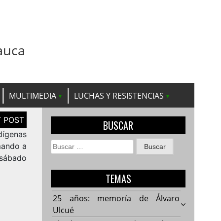
auca
MULTIMEDIA
LUCHAS Y RESISTENCIAS
BUSCAR
dígenas
Buscar:
mando a
 sábado
TEMAS
a
25 años: memoría de Álvaro
Ulcué