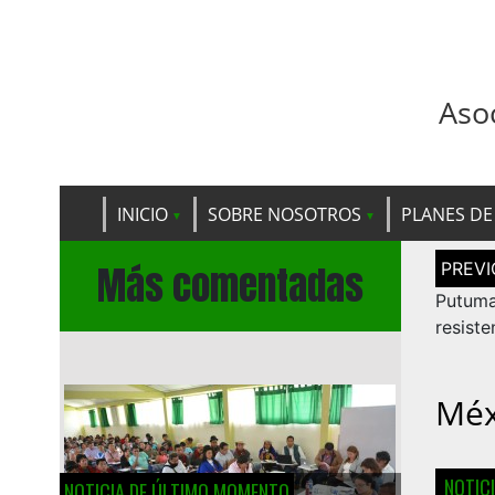
Aso
INICIO
SOBRE NOSOTROS
PLANES DE
Navega
Más comentadas
de
entrad
Putu
resist
Méx
NOTIC
NOTICIA DE ÚLTIMO MOMENTO