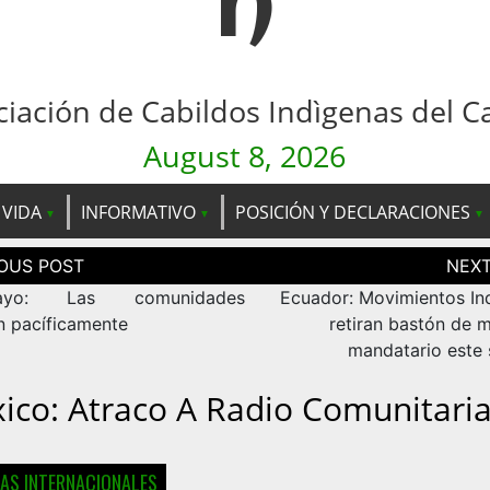
n
ciación de Cabildos Indìgenas del C
August 8, 2026
 VIDA
INFORMATIVO
POSICIÓN Y DECLARACIONES
ción
as
mayo: Las comunidades
Ecuador: Movimientos In
en pacíficamente
retiran bastón de 
mandatario este
ico: Atraco A Radio Comunitari
IAS INTERNACIONALES