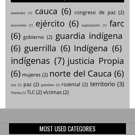
cauca
(6)
congreso de paz
(2)
asesinato
(1)
ejército
(6)
farc
economía
(1)
explotación
(1)
(6)
guardia indígena
gobierno
(2)
(6)
guerrilla
(6)
Indígena
(6)
indígenas
(7)
justicia Propia
(6)
norte del Cauca
(6)
mujeres
(2)
territorio
(3)
paz
(2)
rozental
(2)
oro
(1)
petróleo
(1)
TLC
(2)
víctimas
(2)
Tierras
(1)
MOST USED CATEGORIES