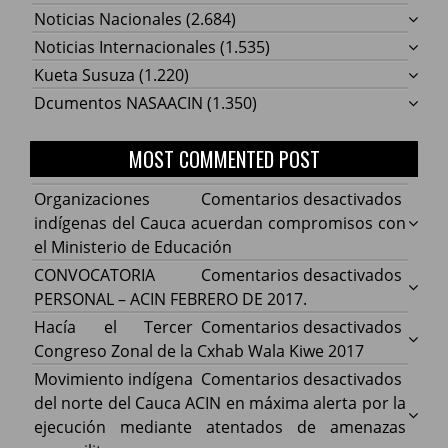
Noticias Nacionales
(2.684)
Noticias Internacionales
(1.535)
Kueta Susuza
(1.220)
Dcumentos NASAACIN
(1.350)
MOST COMMENTED POST
en
Organizaciones
Comentarios desactivados
Organ
indígenas del Cauca acuerdan compromisos con
indíg
el Ministerio de Educación
del
en
CONVOCATORIA
Comentarios desactivados
Cauca
CONV
PERSONAL – ACIN FEBRERO DE 2017.
acuer
PERS
en
Hacía el Tercer
Comentarios desactivados
comp
–
Hacía
Congreso Zonal de la Cxhab Wala Kiwe 2017
con
ACIN
el
en
Movimiento indígena
Comentarios desactivados
el
FEBR
Terce
Movim
del norte del Cauca ACIN en máxima alerta por la
Minist
DE
Congr
indíg
ejecución mediante atentados de amenazas
de
2017.
Zonal