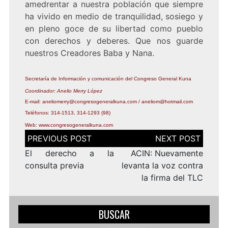
amedrentar a nuestra población que siempre
ha vivido en medio de tranquilidad, sosiego y
en pleno goce de su libertad como pueblo
con derechos y deberes. Que nos guarde
nuestros Creadores Baba y Nana.
Secretaría de Información y comunicación del Congreso General Kuna
Coordinador: Anelio Merry López
E-mail:
aneliomerry
@congresogeneralkuna.com
/
aneliom@hotmail.com
Teléfonos: 314-1513, 314-1293 (98)
Web:
www.congresogeneralkuna.com
Navegación
de
entradas
El derecho a la
ACIN: Nuevamente
consulta previa
levanta la voz contra
la firma del TLC
BUSCAR