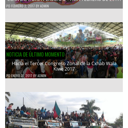
PD
FEBRERO 2, 2017
BY
ADMIN
NOTICIA DE ÚLTIMO MOMENTO
Hacía el Tercer Congreso Zonal de la Cxhab Wala
Kiwe 2017
PD
ENERO 31, 2017
BY
ADMIN