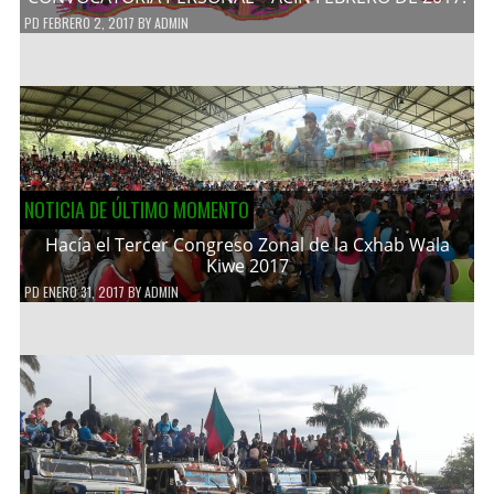
PD
FEBRERO 2, 2017
BY
ADMIN
NOTICIA DE ÚLTIMO MOMENTO
Hacía el Tercer Congreso Zonal de la Cxhab Wala
Kiwe 2017
PD
ENERO 31, 2017
BY
ADMIN