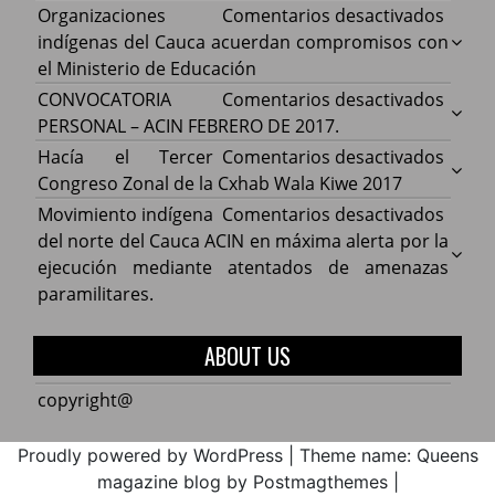
en
Organizaciones
Comentarios desactivados
Organ
indígenas del Cauca acuerdan compromisos con
indíg
el Ministerio de Educación
del
en
CONVOCATORIA
Comentarios desactivados
Cauca
CONV
PERSONAL – ACIN FEBRERO DE 2017.
acuer
PERS
en
Hacía el Tercer
Comentarios desactivados
comp
–
Hacía
Congreso Zonal de la Cxhab Wala Kiwe 2017
con
ACIN
el
en
Movimiento indígena
Comentarios desactivados
el
FEBR
Terce
Movim
del norte del Cauca ACIN en máxima alerta por la
Minist
DE
Congr
indíg
ejecución mediante atentados de amenazas
de
2017.
Zonal
del
paramilitares.
Educa
de
norte
la
del
ABOUT US
Cxhab
Cauca
Wala
ACIN
copyright@
Kiwe
en
2017
máxi
Proudly powered by WordPress
|
Theme name: Queens
alerta
magazine blog by Postmagthemes
|