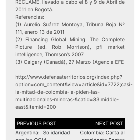
RECLAME, llevado a cabo el 8 y 9 de Abril de
2011 en Bogotá.
Referencias:
(1) Aurelio Suárez Montoya, Tribuna Roja Nº
111, enero 13 de 2011
(2) Financing Global Mining: The Complete
Picture (ed. Rob Morrison), pfi market
intelligence, Thomson’s 2007
(3) Calgary (Canadá), 27 Marzo (Agencia EFE
http://www.defensaterritorios.org/index.php?
option=com_content&view=article&id=7722;casi-
la-mitad-de-colombia-la-piden-las-
multinacionales-mineras-&catid=83;middle-
east&Itemid=200
Navegación
de
entradas
Argentina: Solidaridad
Colombia: Carta al