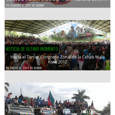
PD
FEBRERO 2, 2017
BY
ADMIN
NOTICIA DE ÚLTIMO MOMENTO
Hacía el Tercer Congreso Zonal de la Cxhab Wala
Kiwe 2017
PD
ENERO 31, 2017
BY
ADMIN