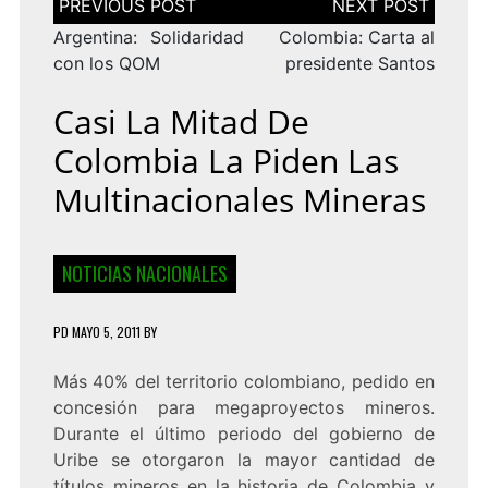
de
entradas
Argentina: Solidaridad
Colombia: Carta al
con los QOM
presidente Santos
Casi La Mitad De
Colombia La Piden Las
Multinacionales Mineras
NOTICIAS NACIONALES
PD
MAYO 5, 2011
BY
Más 40% del territorio colombiano, pedido en
concesión para megaproyectos mineros.
Durante el último periodo del gobierno de
Uribe se otorgaron la mayor cantidad de
títulos mineros en la historia de Colombia y