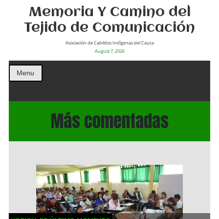
Memoria Y Camino del
Tejido de Comunicación
Asociación de Cabildos Indìgenas del Cauca
August 7, 2026
Menu
Más comentadas