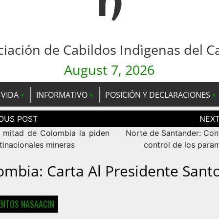
n
ciación de Cabildos Indìgenas del C
August 7, 2026
 VIDA
INFORMATIVO
POSICIÓN Y DECLARACIONES
ción
as
a mitad de Colombia la piden
Norte de Santander: Cont
tinacionales mineras
control de los param
ombia: Carta Al Presidente Sant
NTOS NASAACIN