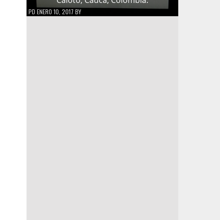
PD
ENERO 10, 2017
BY