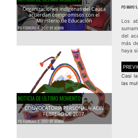
PD
MAYO 5,
Organizaciones indígenas del Cauca
acuerdan compromisos con el
Ministerio de Educación
Los ab
PD
FEBRERO 4, 2017
BY
ADMIN
sumamo
del ac
más de
haya s
Navega
de
entrad
Casi l
las mul
NOTICIA DE ÚLTIMO MOMENTO
CONVOCATORIA PERSONAL – ACIN
FEBRERO DE 2017.
PD
FEBRERO 2, 2017
BY
ADMIN