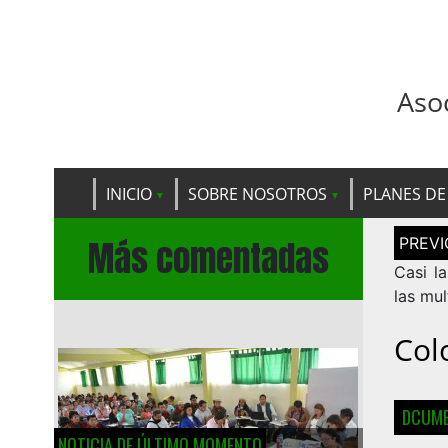
Aso
INICIO
SOBRE NOSOTROS
PLANES DE
Navega
Más comentadas
de
entrad
Casi l
las mul
Col
DCUME
NOTICIA DE ÚLTIMO MOMENTO