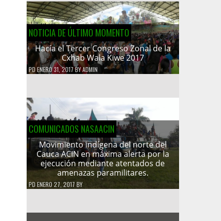
NOTICIA DE ÚLTIMO MOMENTO
Hacía el Tercer Congreso Zonal de la
Cxhab Wala Kiwe 2017
PD
ENERO 31, 2017
BY
ADMIN
COMUNICADOS NASAACIN
Movimiento indígena del norte del
Cauca ACIN en máxima alerta por la
ejecución mediante atentados de
amenazas paramilitares.
PD
ENERO 27, 2017
BY