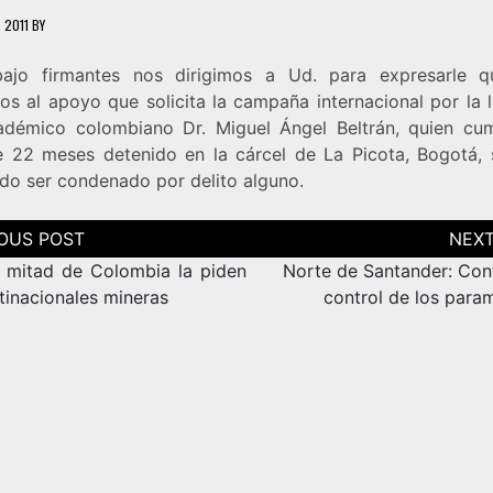
 2011
BY
ajo firmantes nos dirigimos a Ud. para expresarle 
s al apoyo que solicita la campaña internacional por la l
adémico colombiano Dr. Miguel Ángel Beltrán, quien cu
 22 meses detenido en la cárcel de La Picota, Bogotá, 
ido ser condenado por delito alguno.
ción
as
a mitad de Colombia la piden
Norte de Santander: Cont
tinacionales mineras
control de los param