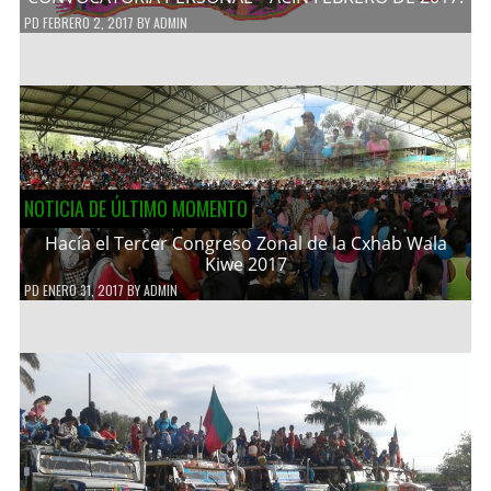
PD
FEBRERO 2, 2017
BY
ADMIN
NOTICIA DE ÚLTIMO MOMENTO
Hacía el Tercer Congreso Zonal de la Cxhab Wala
Kiwe 2017
PD
ENERO 31, 2017
BY
ADMIN