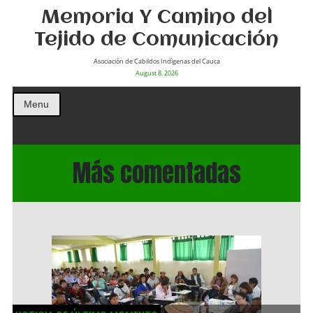
Memoria Y Camino del
Tejido de Comunicación
Asociación de Cabildos Indìgenas del Cauca
August 8, 2026
Menu
Más comentadas