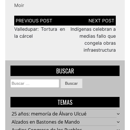
Moir
Navegación
de
entradas
Valledupar: Tortura en
Indígenas celebran a
la cárcel
medias fallo que
congela obras
infraestructura
BUSCAR
Buscar:
TEMAS
25 años: memoría de Álvaro Ulcué
Alzados en Bastones de Mando