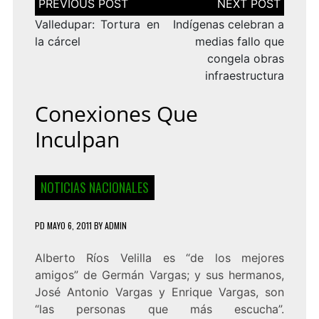
de
entradas
Valledupar: Tortura en
Indígenas celebran a
la cárcel
medias fallo que
congela obras
infraestructura
Conexiones Que
Inculpan
NOTICIAS NACIONALES
PD
MAYO 6, 2011
BY
ADMIN
Alberto Ríos Velilla es “de los mejores
amigos” de Germán Vargas; y sus hermanos,
José Antonio Vargas y Enrique Vargas, son
“las personas que más escucha”.