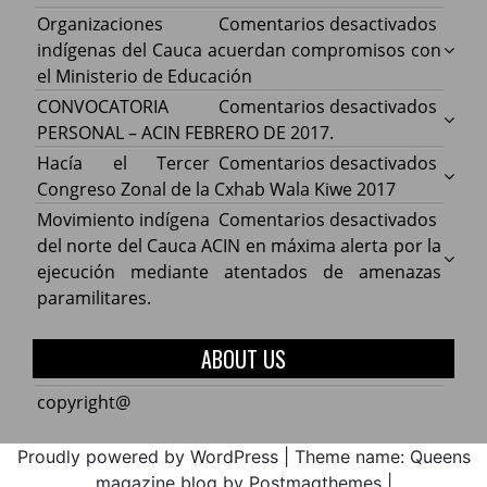
en
Organizaciones
Comentarios desactivados
Organ
indígenas del Cauca acuerdan compromisos con
indíg
el Ministerio de Educación
del
en
CONVOCATORIA
Comentarios desactivados
Cauca
CONV
PERSONAL – ACIN FEBRERO DE 2017.
acuer
PERS
en
Hacía el Tercer
Comentarios desactivados
comp
–
Hacía
Congreso Zonal de la Cxhab Wala Kiwe 2017
con
ACIN
el
en
Movimiento indígena
Comentarios desactivados
el
FEBR
Terce
Movim
del norte del Cauca ACIN en máxima alerta por la
Minist
DE
Congr
indíg
ejecución mediante atentados de amenazas
de
2017.
Zonal
del
paramilitares.
Educa
de
norte
la
del
ABOUT US
Cxhab
Cauca
Wala
ACIN
copyright@
Kiwe
en
2017
máxi
Proudly powered by WordPress
|
Theme name: Queens
alerta
magazine blog by Postmagthemes
|