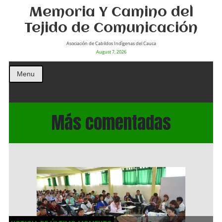
Memoria Y Camino del
Tejido de Comunicación
Asociación de Cabildos Indìgenas del Cauca
August 7, 2026
Menu
Más comentadas