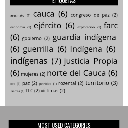
ETIQUETAS
cauca
(6)
congreso de paz
(2)
asesinato
(1)
ejército
(6)
farc
economía
(1)
explotación
(1)
(6)
guardia indígena
gobierno
(2)
(6)
guerrilla
(6)
Indígena
(6)
indígenas
(7)
justicia Propia
(6)
norte del Cauca
(6)
mujeres
(2)
territorio
(3)
paz
(2)
rozental
(2)
oro
(1)
petróleo
(1)
TLC
(2)
víctimas
(2)
Tierras
(1)
MOST USED CATEGORIES