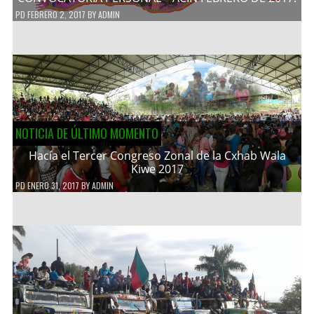
PD
FEBRERO 2, 2017
BY
ADMIN
NOTICIA DE ÚLTIMO MOMENTO
Hacía el Tercer Congreso Zonal de la Cxhab Wala
Kiwe 2017
PD
ENERO 31, 2017
BY
ADMIN