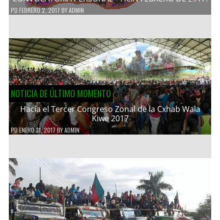
PD
FEBRERO 2, 2017
BY
ADMIN
NOTICIA DE ÚLTIMO MOMENTO
Hacía el Tercer Congreso Zonal de la Cxhab Wala
Kiwe 2017
PD
ENERO 31, 2017
BY
ADMIN