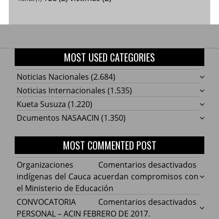
MOST USED CATEGORIES
Noticias Nacionales
(2.684)
Noticias Internacionales
(1.535)
Kueta Susuza
(1.220)
Dcumentos NASAACIN
(1.350)
MOST COMMENTED POST
en
Organizaciones
Comentarios desactivados
Organ
indígenas del Cauca acuerdan compromisos con
indíg
el Ministerio de Educación
del
en
CONVOCATORIA
Comentarios desactivados
Cauca
CONV
PERSONAL – ACIN FEBRERO DE 2017.