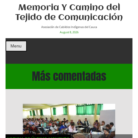
Memoria Y Camino del
Tejido de Comunicación
Asociación de Cabildos Indìgenas del Cauca
August 8, 2026
Menu
Más comentadas