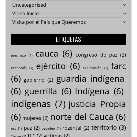
Uncategorised
Video Inicio
Visita por el País que Queremos
ETIQUETAS
cauca
(6)
congreso de paz
(2)
asesinato
(1)
ejército
(6)
farc
economía
(1)
explotación
(1)
(6)
guardia indígena
gobierno
(2)
(6)
guerrilla
(6)
Indígena
(6)
indígenas
(7)
justicia Propia
(6)
norte del Cauca
(6)
mujeres
(2)
territorio
(3)
paz
(2)
rozental
(2)
oro
(1)
petróleo
(1)
TLC
(2)
víctimas
(2)
Tierras
(1)