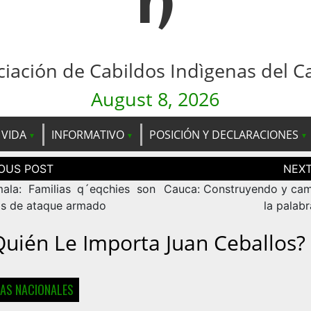
n
ciación de Cabildos Indìgenas del C
August 8, 2026
 VIDA
INFORMATIVO
POSICIÓN Y DECLARACIONES
ción
as
ala: Familias q´eqchies son
Cauca: Construyendo y ca
as de ataque armado
la palab
Quién Le Importa Juan Ceballos?
IAS NACIONALES