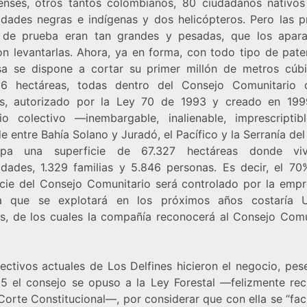
enses, otros tantos colombianos, 80 ciudadanos nativos
dades negras e indígenas y dos helicópteros. Pero las p
 de prueba eran tan grandes y pesadas, que los apar
on levantarlas. Ahora, ya en forma, con todo tipo de paten
a se dispone a cortar su primer millón de metros cúb
6 hectáreas, todas dentro del Consejo Comunitario 
es, autorizado por la Ley 70 de 1993 y creado en 199
orio colectivo —inembargable, inalienable, imprescripti
e entre Bahía Solano y Juradó, el Pacífico y la Serranía de
pa una superficie de 67.327 hectáreas donde vi
dades, 1.329 familias y 5.846 personas. Es decir, el 70
icie del Consejo Comunitario será controlado por la empr
a que se explotará en los próximos años costaría 
es, de los cuales la compañía reconocerá al Consejo Comu
rectivos actuales de Los Delfines hicieron el negocio, pes
5 el consejo se opuso a la Ley Forestal —felizmente re
Corte Constitucional—, por considerar que con ella se “faci