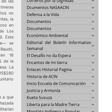
Corteros por la Dignidad
 de las
rimeras
Dcumentos NASAACIN
atos no
Defensa a la Vida
tes, la
Documentos
icos en
Documentos
de Los
Económico Ambiental
9. Este
Editorial del Boletín Informativo
ble— se
Semanal
l Baudó,
ven 18
El Desafío no da Espera
% de la
Encantos de mi tierra
esa. La
Enlaces Historial Pagina
US$280
Historia de ACIN
nitario
Inicio Escuela de Comunicación
Justicia y Armonía
e a que
Kueta Susuza
chazada
Liberta para la Madre Tierra
litarían
Mandato Indígena y Popular