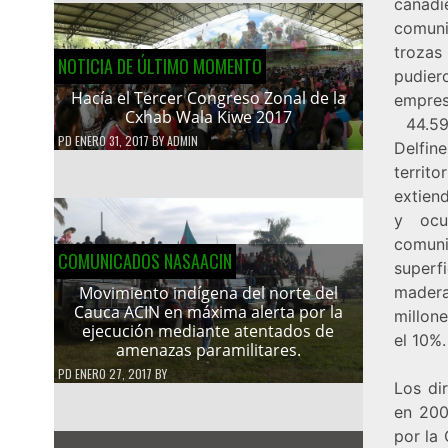
canadi
comuni
trozas
NOTICIA DE ÚLTIMO MOMENTO
pudier
Hacía el Tercer Congreso Zonal de la
empres
Cxhab Wala Kiwe 2017
44.59
PD
ENERO 31, 2017
BY
ADMIN
Delfin
territ
extiend
y ocu
comuni
COMUNICADOS NASAACIN
superf
mader
Movimiento indígena del norte del
Cauca ACIN en máxima alerta por la
millon
ejecución mediante atentados de
el 10%.
amenazas paramilitares.
PD
ENERO 27, 2017
BY
Los di
en 200
por la 