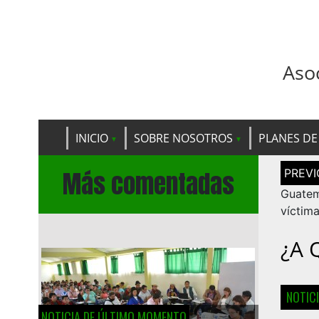
Aso
INICIO
SOBRE NOSOTROS
PLANES DE
Navega
Más comentadas
de
entrad
Guatem
víctim
¿A 
NOTIC
NOTICIA DE ÚLTIMO MOMENTO