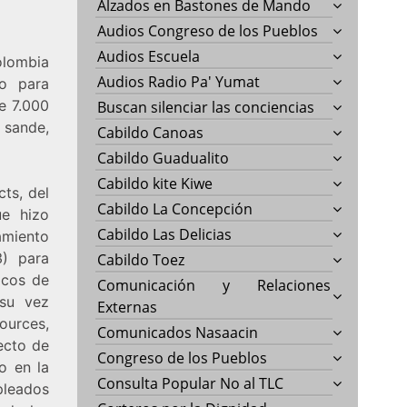
Alzados en Bastones de Mando
Audios Congreso de los Pueblos
Audios Escuela
olombia
Audios Radio Pa' Yumat
o para
e 7.000
Buscan silenciar las conciencias
 sande,
Cabildo Canoas
Cabildo Guadualito
Cabildo kite Kiwe
ts, del
Cabildo La Concepción
ue hizo
Cabildo Las Delicias
amiento
3) para
Cabildo Toez
icos de
Comunicación y Relaciones
 su vez
Externas
ources,
Comunicados Nasaacin
ecto de
Congreso de los Pueblos
o en la
Consulta Popular No al TLC
leados