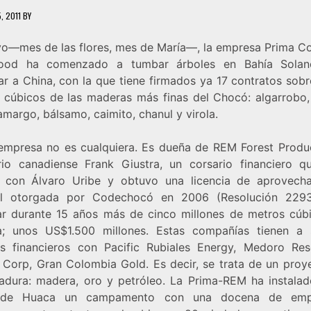
, 2011
BY
o—mes de las flores, mes de María—, la empresa Prima C
ood ha comenzado a tumbar árboles en Bahía Solan
ar a China, con la que tiene firmados ya 17 contratos sobr
 cúbicos de las maderas más finas del Chocó: algarrobo,
margo, bálsamo, caimito, chanul y virola.
 empresa no es cualquiera. Es dueña de REM Forest Produc
ario canadiense Frank Giustra, un corsario financiero q
 con Álvaro Uribe y obtuvo una licencia de aprovech
al otorgada por Codechocó en 2006 (Resolución 229
ar durante 15 años más de cinco millones de metros cúb
; unos US$1.500 millones. Estas compañías tienen a
os financieros con Pacific Rubiales Energy, Medoro Res
 Corp, Gran Colombia Gold. Es decir, se trata de un proy
adura: madera, oro y petróleo. La Prima-REM ha instalad
 de Huaca un campamento con una docena de emp