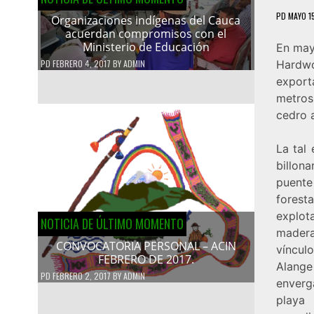
PD
MAYO 15
Organizaciones indígenas del Cauca
acuerdan compromisos con el
Ministerio de Educación
En may
PD
FEBRERO 4, 2017
BY
ADMIN
Hardw
export
metros
cedro a
La tal
billon
puente
forest
explot
NOTICIA DE ÚLTIMO MOMENTO
madera
CONVOCATORIA PERSONAL – ACIN
víncul
FEBRERO DE 2017.
Alange
PD
FEBRERO 2, 2017
BY
ADMIN
enverg
playa