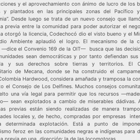
cciones y el aprovechamiento con ánimo de lucro de los 
s y plantados en las principales zonas del Pacífico 
ia”. Desde luego se trata de un nuevo consejo que llam
ta previa entre la comunidad para poder autorizar el nego
a otorgó la licencia, Codechocó dio el visto bueno y el Mi
io Ambiente aplaudió el logro. El mecanismo de la c
 —dice el Convenio 169 de la OIT— busca que las decisi
munidades sean democráticas y por tanto defiendan sus
a y sus derechos sobre tierras y territorios. El 
tario de Mecana, donde se ha construido el campam
Colombia Hardwood, considera amañada y tramposa la con
to el Consejo de Los Delfines. Muchos consejos comunita
elto una vía legal para permitir que los recursos —mader
eo— sean explotados a cambio de miserables dádivas. 
tas previas están siendo realizadas de manera tramp
dades locales y, de hecho, compradas por empresas inte
a determinada explotación. Está a punto de impone
lismo feroz en las comunidades negras e indígenas para di
a previa en una dirección: la de las locomotoras.