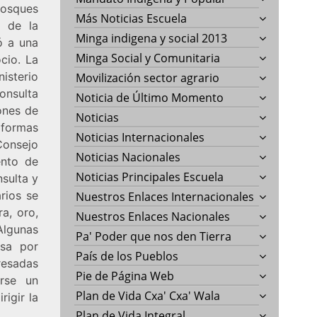
bosques
Más Noticias Escuela
y de la
Minga indigena y social 2013
ó a una
Minga Social y Comunitaria
cio. La
nisterio
Movilización sector agrario
onsulta
Noticia de Último Momento
ones de
Noticias
 formas
Noticias Internacionales
Consejo
Noticias Nacionales
ento de
Noticias Principales Escuela
sulta y
rios se
Nuestros Enlaces Internacionales
a, oro,
Nuestros Enlaces Nacionales
Algunas
Pa' Poder que nos den Tierra
osa por
País de los Pueblos
resadas
Pie de Página Web
rse un
Plan de Vida Cxa' Cxa' Wala
rigir la
Plan de Vida Integral