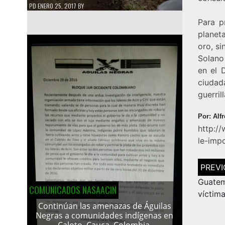
PD
ENERO 25, 2017
BY
Para p
planet
oro, s
Solano
en el 
ciudad
guerril
Por: Alf
http:/
le-imp
Navega
de
entrad
Guatem
COMUNICADOS NASAACIN
víctim
Continúan las amenazas de Águilas
Negras a comunidades indígenas en
Caloto, Cauca, Colombia.