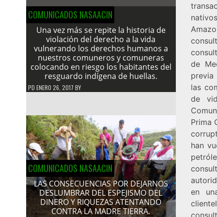
transa
COMUNICADOS NASAACIN
nativo
Amazon
Una vez más se repite la historia de
violación del derecho a la vida
consul
vulnerando los derechos humanos a
consult
nuestros comuneros y comuneras
de Med
colocando en riesgo los habitantes del
resguardo indígena de huellas.
previa
las co
PD
ENERO 26, 2017
BY
de vid
Comuni
Prima 
corrup
han vu
petról
COMUNICADOS NASAACIN
consul
autori
LAS CONSECUENCIAS POR DEJARNOS
en un
DESLUMBRAR DEL ESPEJISMO DEL
DINERO Y RIQUEZAS ATENTANDO
cliente
CONTRA LA MADRE TIERRA.
consult