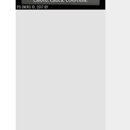
PD
ENERO 10, 2017
BY