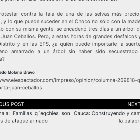
rotestar contra la tala de una de las selvas más precio
a, y lo que puede suceder en el Chocó no sólo con la made
ino con su misma gente, se encadenó tres días a un árbol d
 Juan Ceballos. Pero, a estas horas de grandes desfalcos 
Distrito y en las EPS, ¿a quién puede importarle la suert
ano amarrado a un árbol sin haber sido secuestrado
la?
redo Molano Bravo
/www.elespectador.com/impreso/opinion/columna-269818-q
orta-juan-ceballos
ción
as
ala: Familias q´eqchies son
Cauca: Construyendo y ca
as de ataque armado
la palab