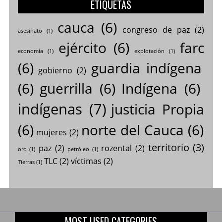
ETIQUETAS
cauca
(6)
congreso de paz
(2)
asesinato
(1)
ejército
(6)
farc
economía
(1)
explotación
(1)
(6)
guardia indígena
gobierno
(2)
(6)
guerrilla
(6)
Indígena
(6)
indígenas
(7)
justicia Propia
(6)
norte del Cauca
(6)
mujeres
(2)
territorio
(3)
paz
(2)
rozental
(2)
oro
(1)
petróleo
(1)
TLC
(2)
víctimas
(2)
Tierras
(1)
MOST USED CATEGORIES