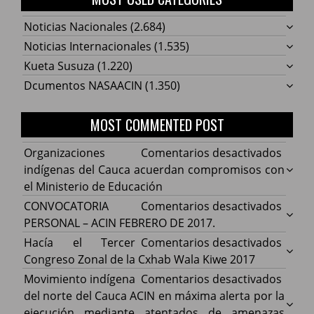
Noticias Nacionales
(2.684)
Noticias Internacionales
(1.535)
Kueta Susuza
(1.220)
Dcumentos NASAACIN
(1.350)
MOST COMMENTED POST
en
Organizaciones
Comentarios desactivados
Organ
indígenas del Cauca acuerdan compromisos con
indíg
el Ministerio de Educación
del
en
CONVOCATORIA
Comentarios desactivados
Cauca
CONV
PERSONAL – ACIN FEBRERO DE 2017.
acuer
PERS
en
Hacía el Tercer
Comentarios desactivados
comp
–
Hacía
Congreso Zonal de la Cxhab Wala Kiwe 2017
con
ACIN
el
en
Movimiento indígena
Comentarios desactivados
el
FEBR
Terce
Movim
del norte del Cauca ACIN en máxima alerta por la
Minist
DE
Congr
indíg
ejecución mediante atentados de amenazas