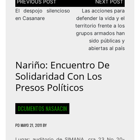
de
entradas
El despojo silencioso
Las acciones para
en Casanare
defender la vida y el
territorio frente a los
grupos armados han
sido públicas y
abiertas al país
Nariño: Encuentro De
Solidaridad Con Los
Presos Políticos
DCUMENTOS NASAACIN
PD
MAYO 21, 2011
BY
Lugar: auditorio de SIMANA, cra 23 No 20-