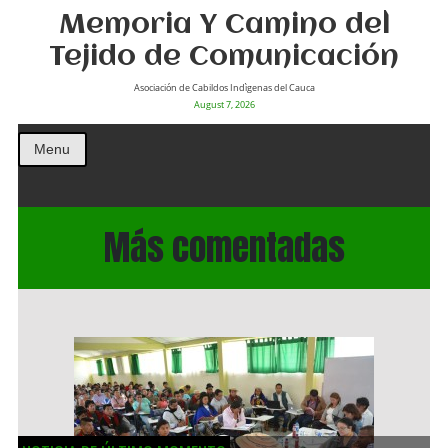
Memoria Y Camino del
Tejido de Comunicación
Asociación de Cabildos Indìgenas del Cauca
August 7, 2026
Menu
Más comentadas