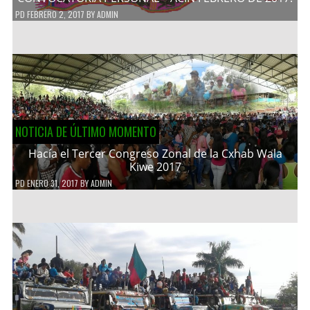
PD
FEBRERO 2, 2017
BY
ADMIN
NOTICIA DE ÚLTIMO MOMENTO
Hacía el Tercer Congreso Zonal de la Cxhab Wala
Kiwe 2017
PD
ENERO 31, 2017
BY
ADMIN