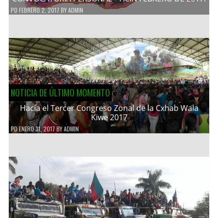
PD
FEBRERO 2, 2017
BY
ADMIN
NOTICIA DE ÚLTIMO MOMENTO
Hacía el Tercer Congreso Zonal de la Cxhab Wala
Kiwe 2017
PD
ENERO 31, 2017
BY
ADMIN