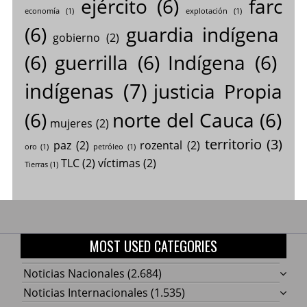
ejército
(6)
farc
economía
(1)
explotación
(1)
(6)
guardia indígena
gobierno
(2)
(6)
guerrilla
(6)
Indígena
(6)
indígenas
(7)
justicia Propia
(6)
norte del Cauca
(6)
mujeres
(2)
territorio
(3)
paz
(2)
rozental
(2)
oro
(1)
petróleo
(1)
TLC
(2)
víctimas
(2)
Tierras
(1)
MOST USED CATEGORIES
Noticias Nacionales
(2.684)
Noticias Internacionales
(1.535)