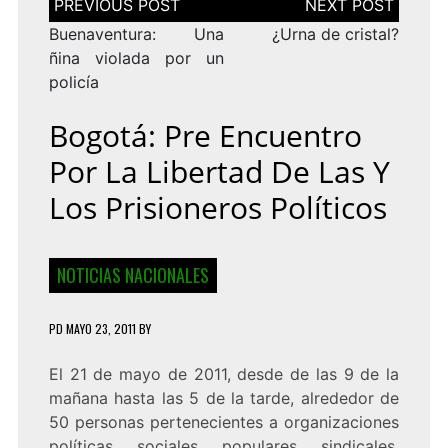
de
entradas
Buenaventura: Una
¿Urna de cristal?
ñina violada por un
policía
Bogotá: Pre Encuentro
Por La Libertad De Las Y
Los Prisioneros Políticos
NOTICIAS NACIONALES
PD
MAYO 23, 2011
BY
El 21 de mayo de 2011, desde de las 9 de la
mañana hasta las 5 de la tarde, alrededor de
50 personas pertenecientes a organizaciones
políticas, sociales, populares, sindicales,