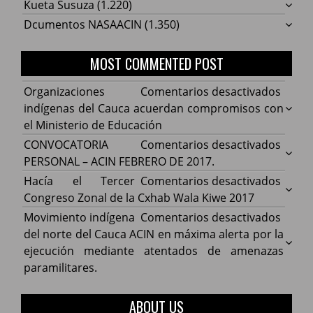
Kueta Susuza
(1.220)
Dcumentos NASAACIN
(1.350)
MOST COMMENTED POST
en
Organizaciones
Comentarios desactivados
Organ
indígenas del Cauca acuerdan compromisos con
indíg
el Ministerio de Educación
del
en
CONVOCATORIA
Comentarios desactivados
Cauca
CONV
PERSONAL – ACIN FEBRERO DE 2017.
acuer
PERS
en
Hacía el Tercer
Comentarios desactivados
comp
–
Hacía
Congreso Zonal de la Cxhab Wala Kiwe 2017
con
ACIN
el
en
Movimiento indígena
Comentarios desactivados
el
FEBR
Terce
Movim
del norte del Cauca ACIN en máxima alerta por la
Minist
DE
Congr
indíg
ejecución mediante atentados de amenazas
de
2017.
Zonal
del
paramilitares.
Educa
de
norte
la
del
ABOUT US