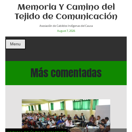
Memoria Y Camino del
Tejido de Comunicación
Asociación de Cabildos Indìgenas del Cauca
August 7, 2026
Menu
Más comentadas