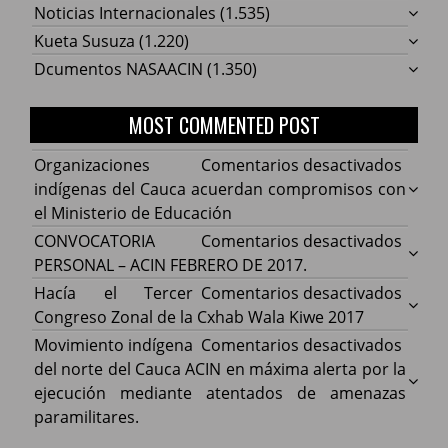
Noticias Internacionales
(1.535)
Kueta Susuza
(1.220)
Dcumentos NASAACIN
(1.350)
MOST COMMENTED POST
en
Organizaciones
Comentarios desactivados
Organ
indígenas del Cauca acuerdan compromisos con
indíg
el Ministerio de Educación
del
en
CONVOCATORIA
Comentarios desactivados
Cauca
CONV
PERSONAL – ACIN FEBRERO DE 2017.
acuer
PERS
en
Hacía el Tercer
Comentarios desactivados
comp
–
Hacía
Congreso Zonal de la Cxhab Wala Kiwe 2017
con
ACIN
el
en
Movimiento indígena
Comentarios desactivados
el
FEBR
Terce
Movim
del norte del Cauca ACIN en máxima alerta por la
Minist
DE
Congr
indíg
ejecución mediante atentados de amenazas
de
2017.
Zonal
del
paramilitares.
Educa
de
norte