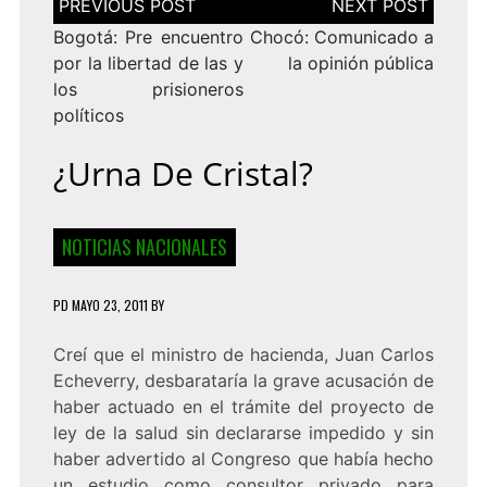
de
entradas
Bogotá: Pre encuentro
Chocó: Comunicado a
por la libertad de las y
la opinión pública
los prisioneros
políticos
¿Urna De Cristal?
NOTICIAS NACIONALES
PD
MAYO 23, 2011
BY
Creí que el ministro de hacienda, Juan Carlos
Echeverry, desbarataría la grave acusación de
haber actuado en el trámite del proyecto de
ley de la salud sin declararse impedido y sin
haber advertido al Congreso que había hecho
un estudio como consultor privado para