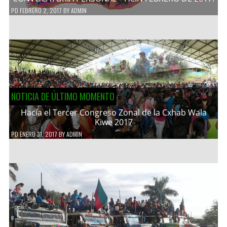
PD
FEBRERO 2, 2017
BY
ADMIN
NOTICIA DE ÚLTIMO MOMENTO
Hacía el Tercer Congreso Zonal de la Cxhab Wala
Kiwe 2017
PD
ENERO 31, 2017
BY
ADMIN