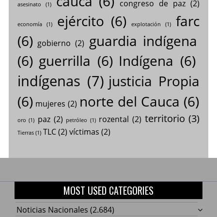
cauca
(6)
congreso de paz
(2)
asesinato
(1)
ejército
(6)
farc
economía
(1)
explotación
(1)
(6)
guardia indígena
gobierno
(2)
(6)
guerrilla
(6)
Indígena
(6)
indígenas
(7)
justicia Propia
(6)
norte del Cauca
(6)
mujeres
(2)
territorio
(3)
paz
(2)
rozental
(2)
oro
(1)
petróleo
(1)
TLC
(2)
víctimas
(2)
Tierras
(1)
MOST USED CATEGORIES
Noticias Nacionales
(2.684)