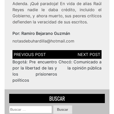
Adenda. ¡Qué paradoja! En vida de alias Raúl
Reyes nadie le daba crédito, incluido el
Gobierno, y ahora muerto, sus peores críticos
defienden la veracidad de sus escritos.
Por: Ramiro Bejarano Guzmán
notasdebuhardilla@hotmail.com
Navegación
de
entradas
Bogotá: Pre encuentro
Chocó: Comunicado a
por la libertad de las y
la opinión pública
los prisioneros
políticos
BUSCAR
Buscar: