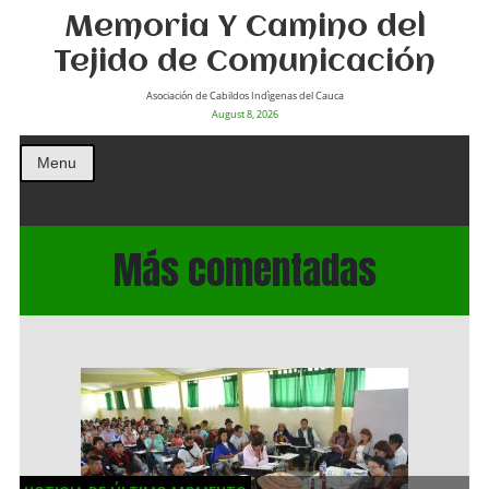
Memoria Y Camino del
Tejido de Comunicación
Asociación de Cabildos Indìgenas del Cauca
August 8, 2026
Menu
Más comentadas