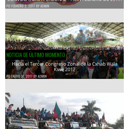
PD
FEBRERO 2, 2017
BY
ADMIN
NOTICIA DE ÚLTIMO MOMENTO
Hacía el Tercer Congreso Zonal de la Cxhab Wala
Kiwe 2017
PD
ENERO 31, 2017
BY
ADMIN