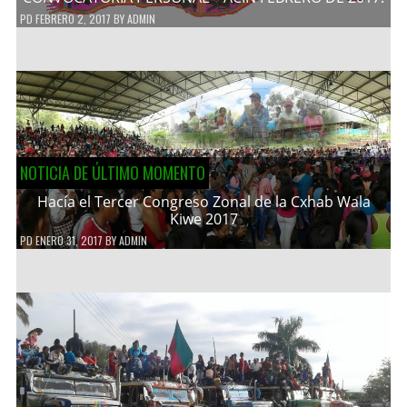
PD
FEBRERO 2, 2017
BY
ADMIN
NOTICIA DE ÚLTIMO MOMENTO
Hacía el Tercer Congreso Zonal de la Cxhab Wala
Kiwe 2017
PD
ENERO 31, 2017
BY
ADMIN