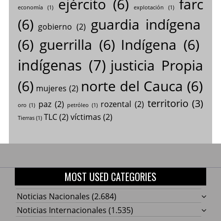
ejército
(6)
farc
economía
(1)
explotación
(1)
(6)
guardia indígena
gobierno
(2)
(6)
guerrilla
(6)
Indígena
(6)
indígenas
(7)
justicia Propia
(6)
norte del Cauca
(6)
mujeres
(2)
territorio
(3)
paz
(2)
rozental
(2)
oro
(1)
petróleo
(1)
TLC
(2)
víctimas
(2)
Tierras
(1)
MOST USED CATEGORIES
Noticias Nacionales
(2.684)
Noticias Internacionales
(1.535)