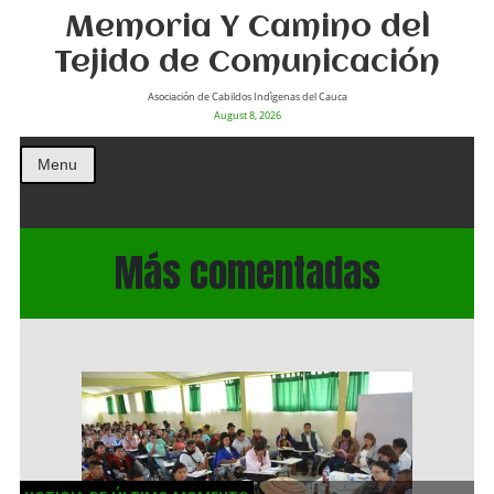
Memoria Y Camino del
Tejido de Comunicación
Asociación de Cabildos Indìgenas del Cauca
August 8, 2026
Menu
Más comentadas