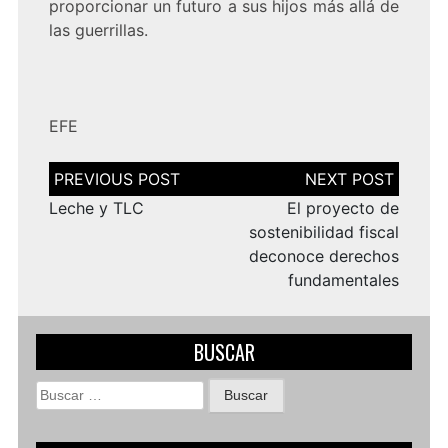
proporcionar un futuro a sus hijos más allá de
las guerrillas.
EFE
Navegación
de
entradas
Leche y TLC
El proyecto de
sostenibilidad fiscal
deconoce derechos
fundamentales
BUSCAR
Buscar: