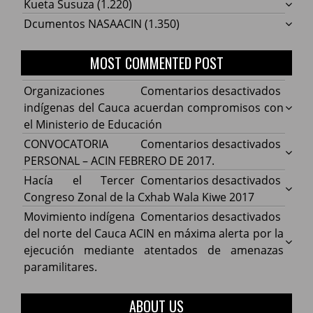
Kueta Susuza
(1.220)
Dcumentos NASAACIN
(1.350)
MOST COMMENTED POST
en
Organizaciones
Comentarios desactivados
Organ
indígenas del Cauca acuerdan compromisos con
indíg
el Ministerio de Educación
del
en
CONVOCATORIA
Comentarios desactivados
Cauca
CONV
PERSONAL – ACIN FEBRERO DE 2017.
acuer
PERS
en
Hacía el Tercer
Comentarios desactivados
comp
–
Hacía
Congreso Zonal de la Cxhab Wala Kiwe 2017
con
ACIN
el
en
Movimiento indígena
Comentarios desactivados
el
FEBR
Terce
Movim
del norte del Cauca ACIN en máxima alerta por la
Minist
DE
Congr
indíg
ejecución mediante atentados de amenazas
de
2017.
Zonal
del
paramilitares.
Educa
de
norte
la
del
ABOUT US