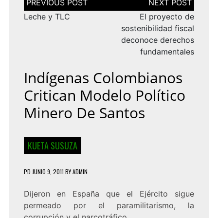
de
entradas
Leche y TLC
El proyecto de
sostenibilidad fiscal
deconoce derechos
fundamentales
Indígenas Colombianos
Critican Modelo Político
Minero De Santos
KUETA SUSUZA
PD
JUNIO 9, 2011
BY
ADMIN
Dijeron en España que el Ejército sigue
permeado por el paramilitarismo, la
corrupción y el narcotráfico.