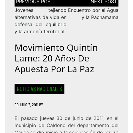
de
entradas
Jóvenes tejiendo
Encuentro por el Agua
alternativas de vida en
y la Pachamama
defensa del equilibrio
y la armonía territorial
Movimiento Quintín
Lame: 20 Años De
Apuesta Por La Paz
NOTICIAS NACIONALES
PD
JULIO 7, 2011
BY
El pasado jueves 30 de junio de 2011, en el
municipio de Caldono del departamento del
Cauca se dio inicio a la celebración de los 20