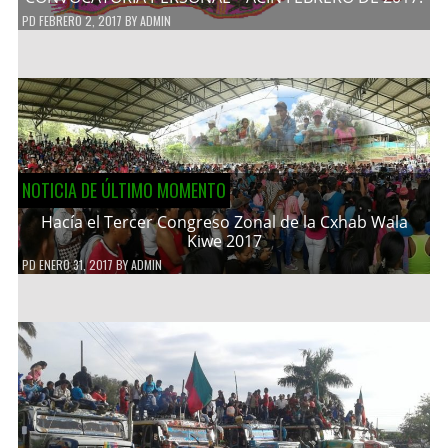
PD
FEBRERO 2, 2017
BY
ADMIN
NOTICIA DE ÚLTIMO MOMENTO
Hacía el Tercer Congreso Zonal de la Cxhab Wala
Kiwe 2017
PD
ENERO 31, 2017
BY
ADMIN