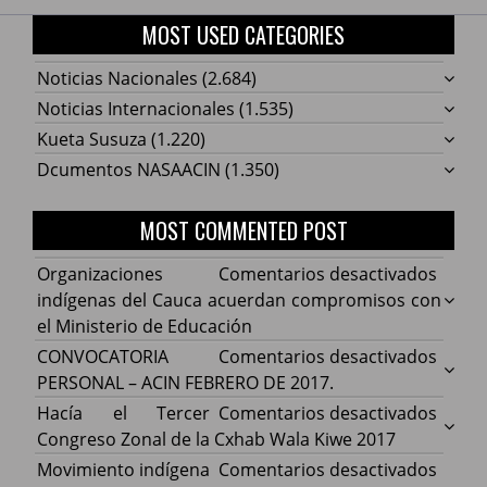
MOST USED CATEGORIES
Noticias Nacionales
(2.684)
Noticias Internacionales
(1.535)
Kueta Susuza
(1.220)
Dcumentos NASAACIN
(1.350)
MOST COMMENTED POST
en
Organizaciones
Comentarios desactivados
Organ
indígenas del Cauca acuerdan compromisos con
indíg
el Ministerio de Educación
del
en
CONVOCATORIA
Comentarios desactivados
Cauca
CONV
PERSONAL – ACIN FEBRERO DE 2017.
acuer
PERS
en
Hacía el Tercer
Comentarios desactivados
comp
–
Hacía
Congreso Zonal de la Cxhab Wala Kiwe 2017
con
ACIN
el
en
Movimiento indígena
Comentarios desactivados
el
FEBR