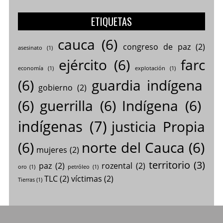
ETIQUETAS
cauca
(6)
congreso de paz
(2)
asesinato
(1)
ejército
(6)
farc
economía
(1)
explotación
(1)
(6)
guardia indígena
gobierno
(2)
(6)
guerrilla
(6)
Indígena
(6)
indígenas
(7)
justicia Propia
(6)
norte del Cauca
(6)
mujeres
(2)
territorio
(3)
paz
(2)
rozental
(2)
oro
(1)
petróleo
(1)
TLC
(2)
víctimas
(2)
Tierras
(1)