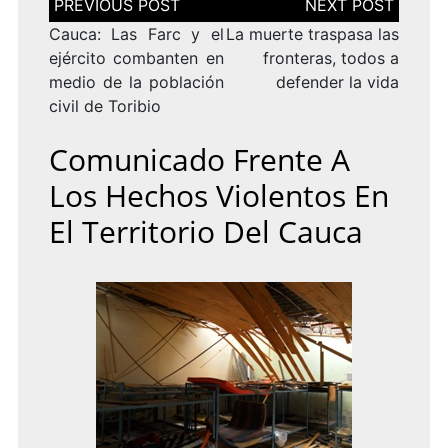
de
entradas
Cauca: Las Farc y el
La muerte traspasa las
ejército combanten en
fronteras, todos a
medio de la población
defender la vida
civil de Toribio
Comunicado Frente A
Los Hechos Violentos En
El Territorio Del Cauca