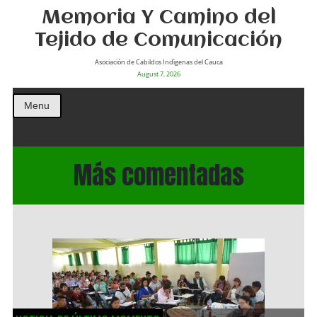
Memoria Y Camino del
Tejido de Comunicación
Asociación de Cabildos Indìgenas del Cauca
August 7, 2026
Menu
Más comentadas