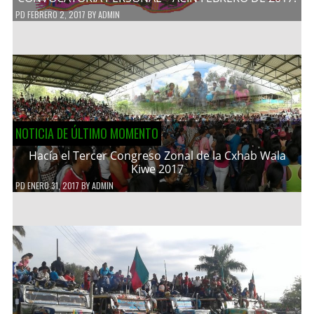
PD
FEBRERO 2, 2017
BY
ADMIN
NOTICIA DE ÚLTIMO MOMENTO
Hacía el Tercer Congreso Zonal de la Cxhab Wala
Kiwe 2017
PD
ENERO 31, 2017
BY
ADMIN