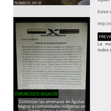
PD
ENERO 25, 2017
BY
Estad a
http:/
Navega
de
entrad
La mue
todos 
COMUNICADOS NASAACIN
Continúan las amenazas de Águilas
Negras a comunidades indígenas en
Caloto, Cauca, Colombia.