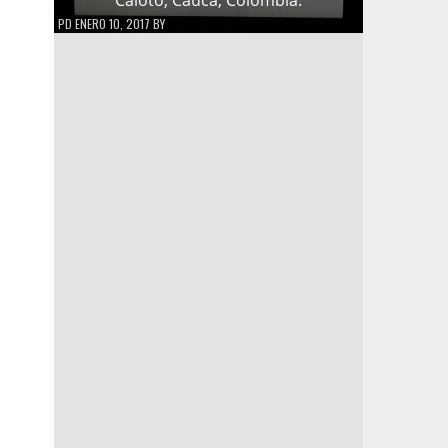
PD
ENERO 10, 2017
BY