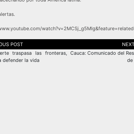
lertas.
/www.youtube.com/watch?v=2MCSj_g5Mlg&feature=related
ción
as
rte traspasa las fronteras,
Cauca: Comunicado del Re
a defender la vida
de