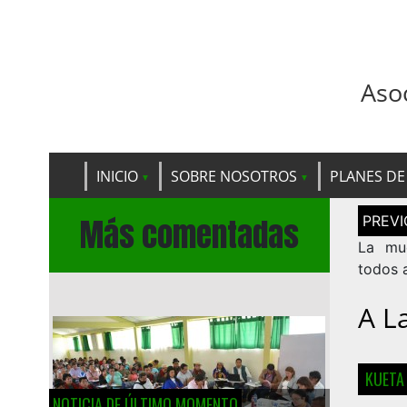
Aso
INICIO
SOBRE NOSOTROS
PLANES DE
Navega
Más comentadas
de
entrad
La mue
todos 
A L
KUETA
NOTICIA DE ÚLTIMO MOMENTO