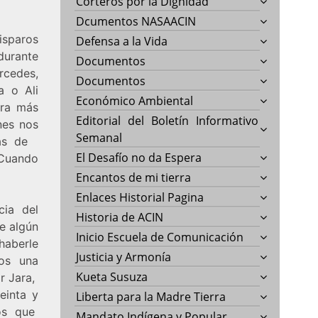
Corteros por la Dignidad
Dcumentos NASAACIN
Disparos
Defensa a la Vida
durante
Documentos
rcedes,
Documentos
a o Ali
Económico Ambiental
era más
Editorial del Boletín Informativo
nes nos
Semanal
las de
El Desafío no da Espera
 Cuando
Encantos de mi tierra
Enlaces Historial Pagina
cia del
Historia de ACIN
e algún
Inicio Escuela de Comunicación
haberle
Justicia y Armonía
os una
Kueta Susuza
r Jara,
einta y
Liberta para la Madre Tierra
ros que
Mandato Indígena y Popular