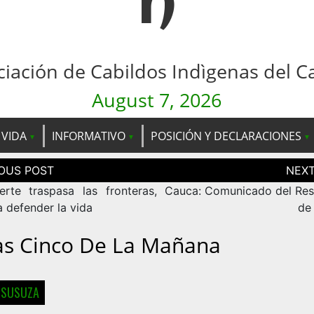
n
ciación de Cabildos Indìgenas del C
August 7, 2026
 VIDA
INFORMATIVO
POSICIÓN Y DECLARACIONES
ción
as
rte traspasa las fronteras,
Cauca: Comunicado del Re
a defender la vida
de
as Cinco De La Mañana
 SUSUZA