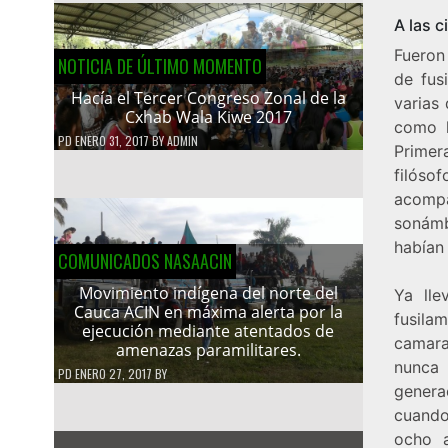
A las 
Fueron 
NOTICIA DE ÚLTIMO MOMENTO
de fus
Hacía el Tercer Congreso Zonal de la
varias
Cxhab Wala Kiwe 2017
como l
PD
ENERO 31, 2017
BY
ADMIN
Primer
filóso
acomp
sonámb
habían 
COMUNICADOS NASAACIN
Movimiento indígena del norte del
Ya lle
Cauca ACIN en máxima alerta por la
fusila
ejecución mediante atentados de
camara
amenazas paramilitares.
nunca
PD
ENERO 27, 2017
BY
genera
cuando
ocho a