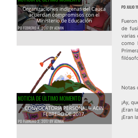
PD
JULIO 1
Organizaciones indígenas del Cauca
acuerdan compromisos con el
Ministerio de Educación
Fueron 
PD
FEBRERO 4, 2017
BY
ADMIN
de fus
varias
como l
Primer
filósof
Notas 
NOTICIA DE ÚLTIMO MOMENTO
¡Ay, qu
CONVOCATORIA PERSONAL – ACIN
¡Eran l
FEBRERO DE 2017.
¡Eran l
PD
FEBRERO 2, 2017
BY
ADMIN