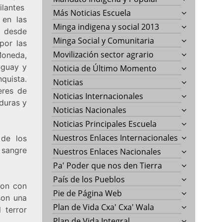
ilantes
Más Noticias Escuela
 en las
Minga indigena y social 2013
o desde
Minga Social y Comunitaria
por las
Movilización sector agrario
Moneda,
uguay y
Noticia de Último Momento
quista.
Noticias
eres de
Noticias Internacionales
duras y
Noticias Nacionales
Noticias Principales Escuela
Nuestros Enlaces Internacionales
 de los
 sangre
Nuestros Enlaces Nacionales
Pa' Poder que nos den Tierra
País de los Pueblos
ron con
Pie de Página Web
son una
Plan de Vida Cxa' Cxa' Wala
 terror
Plan de Vida Integral