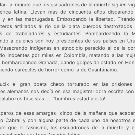
dan al mundo que los escuadrones de la muerte siguen vig
rica latina. Llevan más de cincuenta años disparando
 y en las madrugadas. Emboscando la libertad. Tirand
pteros artillados al rio de la plata cuerpos destrozados 
as de trabajadores y estudiantes. Bombardeando la 
ando a quienes son hoy presidentes de sus países en Ur
. Masacrando indígenas en etnocidio parecido al de la con
ndo inocentes por miles en Colombia, matando a las muj
, bombardeando Granada, dando golpes de estado en Hon
iendo caréceles de horror como la de Guantánamo.
Fucik el gran poeta checo torturado en las prisiones
res alemanes nos decía en esa magistral obra escrita con
 calabozos fascistas…… “hombres estad alerta!
sparos de esas amargas cinco de la mañana que acaba
o Cabral y con alguna parte de cada uno de nosotros 
 de que el fascismo, los escuadrones de la muerte y el
 acechando por toda América latina.