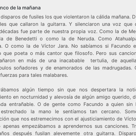
cinco de la mañana
disparos de fusiles los que violentaron la cálida mañana. 
iles que callaron la guitarra. Y silenciaron una voz que 
 décadas fue parte de nuestra propia voz. Como la de Me
a de Benedetti o como la de Neruda. Como Atahualp
a. O como la de Víctor Jara. No sabíamos si Facundo 
fo que poeta o más cantor que filosofo. Pero sus cancio
añaron en más de una inacabable tertulia, de aquel
ulos soñadores y de enamorados de las madrugadas.
fuerzas para tales malabares.
vábamos algún tiempo sin que nos despertara la noti
miento en nocturnidad y alevosía de algún amigo querido, d
da entrañable. O de gente como Facundo a quien sin 
 estrechado la mano le sentíamos tan cercano. Som
ción que nos estremecimos con el ajusticiamiento de Vícto
 apenas empezábamos a aprendernos sus canciones. Tr
ños después fusilan alevemente otra guitarra. Dispa