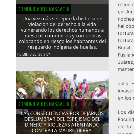
recuer
COMUNICADOS NASAACIN
en Amé
Una vez más se repite la historia de
noches
violación del derecho a la vida
helicó
vulnerando los derechos humanos a
tortur
nuestros comuneros y comuneras
tortur
colocando en riesgo los habitantes del
resguardo indígena de huellas.
Brasil
PD
ENERO 26, 2017
BY
Fusila
Juárez
manten
Julis 
invaso
en los
COMUNICADOS NASAACIN
Los di
LAS CONSECUENCIAS POR DEJARNOS
DESLUMBRAR DEL ESPEJISMO DEL
Facund
DINERO Y RIQUEZAS ATENTANDO
alerta
CONTRA LA MADRE TIERRA.
siguen