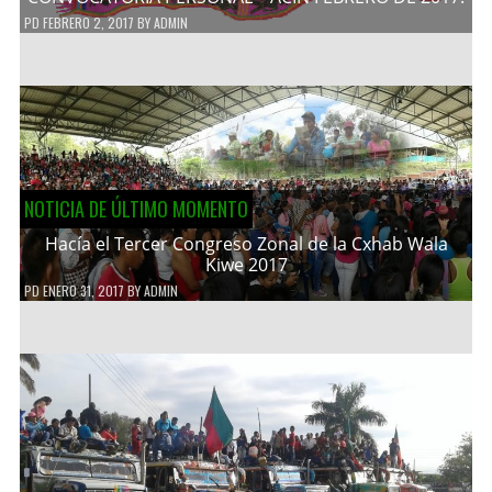
PD
FEBRERO 2, 2017
BY
ADMIN
NOTICIA DE ÚLTIMO MOMENTO
Hacía el Tercer Congreso Zonal de la Cxhab Wala
Kiwe 2017
PD
ENERO 31, 2017
BY
ADMIN