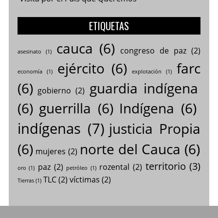
ETIQUETAS
cauca
(6)
congreso de paz
(2)
asesinato
(1)
ejército
(6)
farc
economía
(1)
explotación
(1)
(6)
guardia indígena
gobierno
(2)
(6)
guerrilla
(6)
Indígena
(6)
indígenas
(7)
justicia Propia
(6)
norte del Cauca
(6)
mujeres
(2)
territorio
(3)
paz
(2)
rozental
(2)
oro
(1)
petróleo
(1)
TLC
(2)
víctimas
(2)
Tierras
(1)