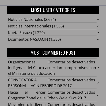
MOST USED CATEGORIES
Noticias Nacionales
(2.684)
Noticias Internacionales
(1.535)
Kueta Susuza
(1.220)
Dcumentos NASAACIN
(1.350)
MOST COMMENTED POST
en
Organizaciones
Comentarios desactivados
Organ
indígenas del Cauca acuerdan compromisos con
indíg
el Ministerio de Educación
del
en
CONVOCATORIA
Comentarios desactivados
Cauca
CONV
PERSONAL – ACIN FEBRERO DE 2017.
acuer
PERS
en
Hacía el Tercer
Comentarios desactivados
comp
–
Hacía
Congreso Zonal de la Cxhab Wala Kiwe 2017
con
ACIN
el
en
Movimiento indígena
Comentarios desactivados