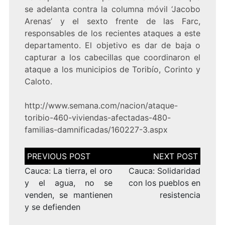
se adelanta contra la columna móvil ‘Jacobo
Arenas’ y el sexto frente de las Farc,
responsables de los recientes ataques a este
departamento. El objetivo es dar de baja o
capturar a los cabecillas que coordinaron el
ataque a los municipios de Toribío, Corinto y
Caloto.
http://www.semana.com/nacion/ataque-
toribio-460-viviendas-afectadas-480-
familias-damnificadas/160227-3.aspx
Navegación
de
entradas
Cauca: La tierra, el oro
Cauca: Solidaridad
y el agua, no se
con los pueblos en
venden, se mantienen
resistencia
y se defienden