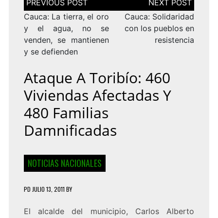
de
entradas
Cauca: La tierra, el oro
Cauca: Solidaridad
y el agua, no se
con los pueblos en
venden, se mantienen
resistencia
y se defienden
Ataque A Toribío: 460
Viviendas Afectadas Y
480 Familias
Damnificadas
NOTICIAS NACIONALES
PD
JULIO 13, 2011
BY
El alcalde del municipio, Carlos Alberto