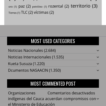
territorio
(3)
paz
(2)
rozental
(2)
oro
(1)
petróleo
(1)
TLC
(2)
víctimas
(2)
Tierras
(1)
MOST USED CATEGORIES
Noticias Nacionales
(2.684)
Noticias Internacionales
(1.535)
Kueta Susuza
(1.220)
Dcumentos NASAACIN
(1.350)
MOST COMMENTED POST
en
Organizaciones
Comentarios desactivados
Organ
indígenas del Cauca acuerdan compromisos con
indíg
el Ministerio de Educación