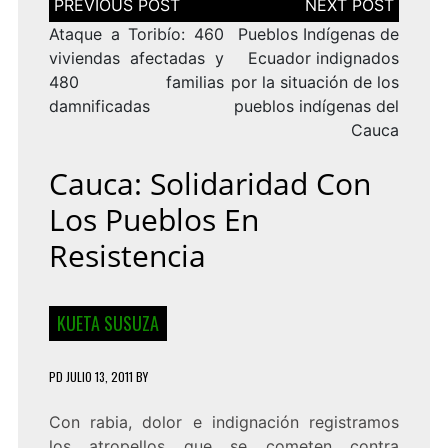
de
entradas
Ataque a Toribío: 460
Pueblos Indígenas de
viviendas afectadas y
Ecuador indignados
480 familias
por la situación de los
damnificadas
pueblos indígenas del
Cauca
Cauca: Solidaridad Con
Los Pueblos En
Resistencia
KUETA SUSUZA
PD
JULIO 13, 2011
BY
Con rabia, dolor e indignación registramos
los atropellos que se cometen contra