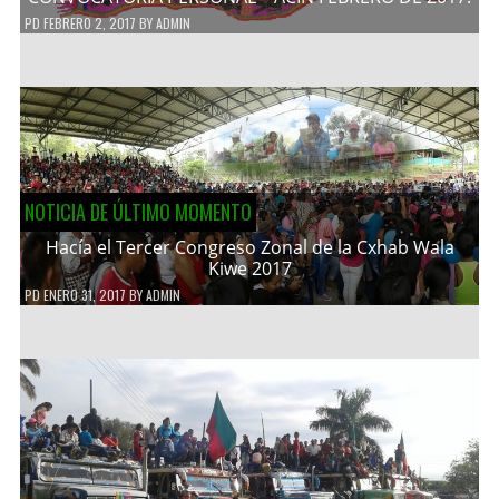
PD
FEBRERO 2, 2017
BY
ADMIN
NOTICIA DE ÚLTIMO MOMENTO
Hacía el Tercer Congreso Zonal de la Cxhab Wala
Kiwe 2017
PD
ENERO 31, 2017
BY
ADMIN